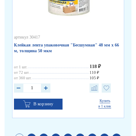
артикул 30417
арт
Клейкая лента упаковочная "Бесшумная" 48 мм х 66
Кл
м, толщина 50 мкм
по
118 ₽
от 1 шт.
от 
от 72 шт.
110 ₽
от 
от 360 шт.
105 ₽
от 
Купить
В корзину
в 1 клик