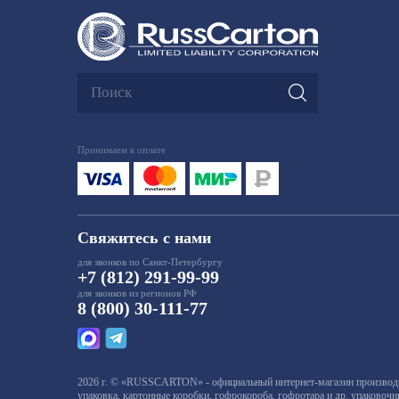
Принимаем к оплате
Свяжитесь с нами
для звонков по Санкт-Петербургу
+7 (812) 291-99-99
для звонков из регионов РФ
8 (800) 30-111-77
2026 г. © «RUSSCARTON» - официальный интернет-магазин производит
упаковка, картонные коробки, гофрокороба, гофротара и др. упаковоч