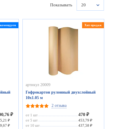
Показывать
20
екомендуем
Хит продаж
артикул 20009
ойный
Гофрокартон рулонный двухслойный
10х1.05 м
2 отзыва
90,76 ₽
470 ₽
от 1 шт
5,21 ₽
от 5 шт
453,79 ₽
9,67 ₽
от 10 шт
437,58 ₽