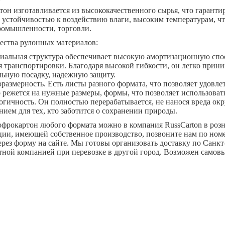
он изготавливается из высококачественного сырья, что гарантир
 устойчивостью к воздействию влаги, высоким температурам, чт
ромышленности, торговли.
ства рулонных материалов:
иальная структура обеспечивает высокую амортизационную спос
я транспортировки. Благодаря высокой гибкости, он легко прин
льную посадку, надежную защиту.
оразмерность. Есть листы разного формата, что позволяет удовл
о режется на нужные размеры, формы, что позволяет использоват
огичность. Он полностью перерабатывается, не нанося вреда ок
нием для тех, кто заботится о сохранении природы.
офрокартон любого формата можно в компания RussCarton в роз
ции, имеющей собственное производство, позвоните нам по номе
ерез форму на сайте. Мы готовы организовать доставку по Санк
тной компанией при перевозке в другой город. Возможен самовы