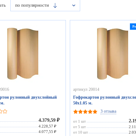
ать
по популярности
Р
20016
артикул 20014
ртон рулонный двухслойный
Гофрокартон рулонный двухсл
 м.
50х1.05 м.
3 отзыва
4.379,59 ₽
2.1
от 1 шт
4.228,57 ₽
от 5 шт
2.11
4.077,55 ₽
от 10 шт
2.03