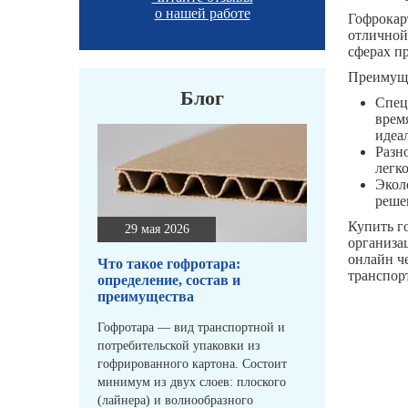
о нашей работе
Гофрокарт
отличной
сферах п
Преимуще
Блог
Спец
врем
идеа
Разн
легк
Экол
реше
Купить г
29 мая 2026
организа
онлайн ч
Что такое гофротара:
транспор
определение, состав и
преимущества
Гофротара — вид транспортной и
потребительской упаковки из
гофрированного картона. Состоит
минимум из двух слоев: плоского
(лайнера) и волнообразного