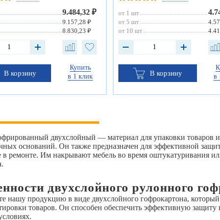
9.484,32 ₽
4.7
от 1 шт
9.157,28 ₽
от 5 шт
4.57
8.830,23 ₽
от 10 шт
4.41
Купить
К
В корзину
В корзину
в 1 клик
в 
офрированный двухслойный — материал для упаковки товаров и
чных оснований. Он также предназначен для эффективной защит
е в ремонте. Им накрывают мебель во время оштукатуривания ил
.
енности двухслойного рулонного го
те нашу продукцию в виде двухслойного гофрокартона, который 
тировки товаров. Он способен обеспечить эффективную защиту 
условиях.