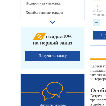
Подарочная упаковка
от 1 шт
от 5 шт
Хозяйственные товары
от 10 шт
скидка 5%
на первый заказ
Получить скидку
Картон г
подкладо
том числ
интерьера
Особ
Встречай
транспор
в любых 
Читайте отзывы