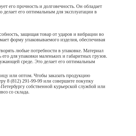
ует его прочность и долговечность. Он обладает
о делает его оптимальным для эксплуатации в
обность, защищая товар от ударов и вибрации во
имает форму упаковываемого изделия, обеспечивая
етворять любые потребности в упаковке. Материал
ь его для упаковки маленьких и габаритных грузов.
ружающей среде. Это делает его оптимальным
ницу или оптом. Чтобы заказать продукцию
ру 8 (812) 291-99-99 или совершите покупку
т-Петербургу собственной курьерской службой или
воз со склада.