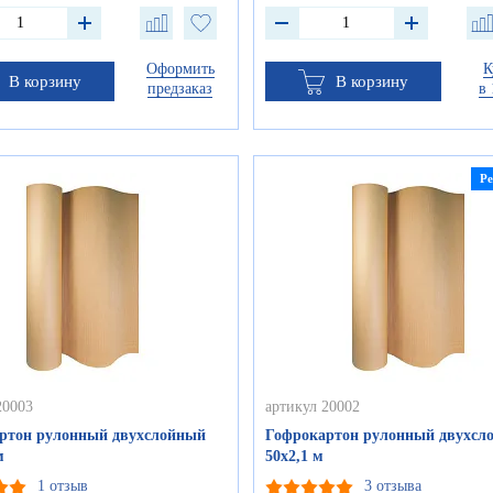
Оформить
К
В корзину
В корзину
предзаказ
в 
Р
20003
артикул 20002
ртон рулонный двухслойный
Гофрокартон рулонный двухсл
м
50х2,1 м
1 отзыв
3 отзыва