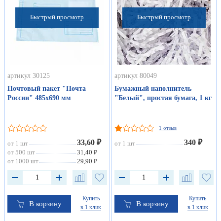
Быстрый просмотр
Быстрый просмотр
артикул 30125
артикул 80049
Почтовый пакет "Почта
Бумажный наполнитель
России" 485х690 мм
"Белый", простая бумага, 1 кг
1 отзыв
33,60 ₽
340 ₽
от 1 шт
от 1 шт
от 500 шт
31,40 ₽
от 1000 шт
29,90 ₽
Купить
Купить
В корзину
В корзину
в 1 клик
в 1 клик