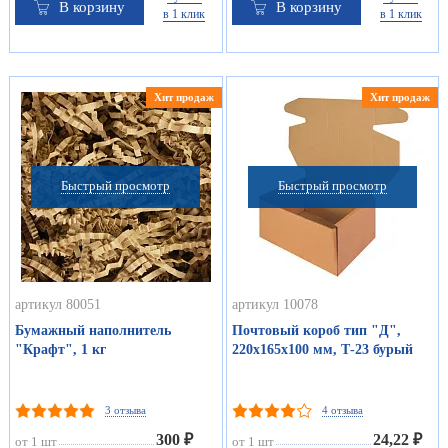
В корзину
В корзину
в 1 клик
в 1 клик
Хит продаж
Хит продаж
Быстрый просмотр
Быстрый просмотр
артикул 80051
артикул 10078
Бумажный наполнитель
Почтовый короб тип "Д",
"Крафт", 1 кг
220х165х100 мм, Т-23 бурый
3 отзыва
4 отзыва
300 ₽
24,22 ₽
от 1 шт
от 1 шт