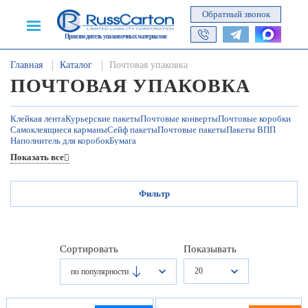
Обратный звонок
Производитель упаковочных материалов
Главная
Каталог
Почтовая упаковка
ПОЧТОВАЯ УПАКОВКА
Клейкая лента
Курьерские пакеты
Почтовые конверты
Почтовые коробки
Самоклеящиеся карманы
Сейф пакеты
Почтовые пакеты
Пакеты ВПП
Наполнитель для коробок
Бумага
Показать все
Фильтр
Сортировать
Показывать
20
по популярности