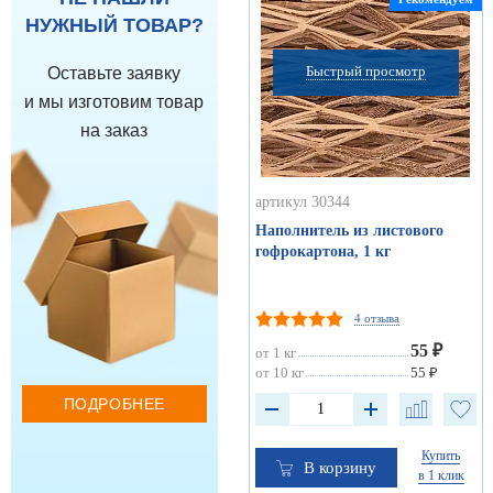
НУЖНЫЙ ТОВАР?
Быстрый просмотр
Оставьте заявку
и мы изготовим товар
на заказ
артикул 30344
Наполнитель из листового
гофрокартона, 1 кг
4 отзыва
55 ₽
от 1 кг
от 10 кг
55 ₽
ПОДРОБНЕЕ
Купить
В корзину
в 1 клик