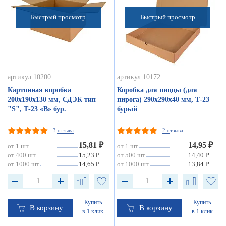
Быстрый просмотр
Быстрый просмотр
артикул 10200
артикул 10172
Картонная коробка
Коробка для пиццы (для
200х190х130 мм, СДЭК тип
пирога) 290х290х40 мм, Т-23
"S", Т-23 «В» бур.
бурый
3 отзыва
2 отзыва
15,81 ₽
14,95 ₽
от 1 шт
от 1 шт
от 400 шт
15,23 ₽
от 500 шт
14,40 ₽
от 1000 шт
14,65 ₽
от 1000 шт
13,84 ₽
Купить
Купить
В корзину
В корзину
в 1 клик
в 1 клик