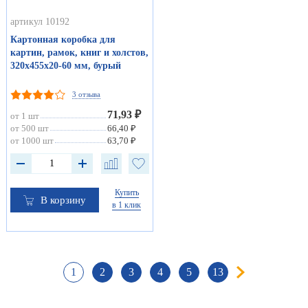
артикул 10192
Картонная коробка для
картин, рамок, книг и холстов,
320х455х20-60 мм, бурый
3 отзыва
71,93 ₽
от 1 шт
от 500 шт
66,40 ₽
от 1000 шт
63,70 ₽
Купить
В корзину
в 1 клик
1
2
3
4
5
13