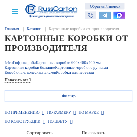
Обратный звонок
Производитель упаковочных материалов
Главная
Каталог
Картонные коробки от производителя
КАРТОННЫЕ КОРОБКИ ОТ
ПРОИЗВОДИТЕЛЯ
fefco
Гофрокороба
Картонные коробки 600х400х400 мм
Картонные коробки большие
Картонные коробки с ручками
Коробки для колесных дисков
Коробки для переезда
Коробки для транспортных компаний
Почтовые коробки
Показать все
Самосборные короба
Складные коробки из картона
Фильтр
ПО ПРИМЕНЕНИЮ
ПО РАЗМЕРУ
ПО МАРКЕ
ПО КОНСТРУКЦИИ
ПО ЦВЕТУ
Сортировать
Показывать