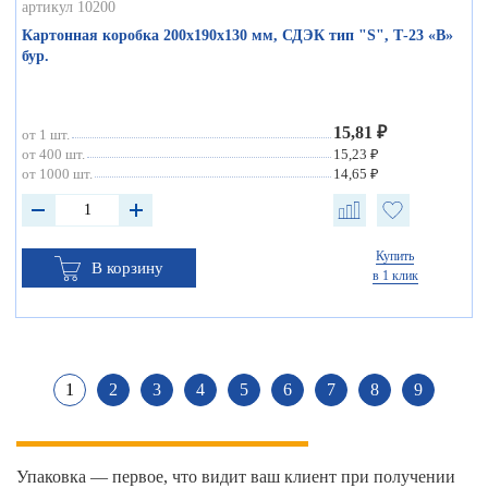
артикул 10200
Картонная коробка 200х190х130 мм, СДЭК тип "S", Т-23 «В»
бур.
15,81 ₽
от 1 шт.
от 400 шт.
15,23 ₽
от 1000 шт.
14,65 ₽
Купить
В корзину
в 1 клик
1
2
3
4
5
6
7
8
9
Упаковка — первое, что видит ваш клиент при получении