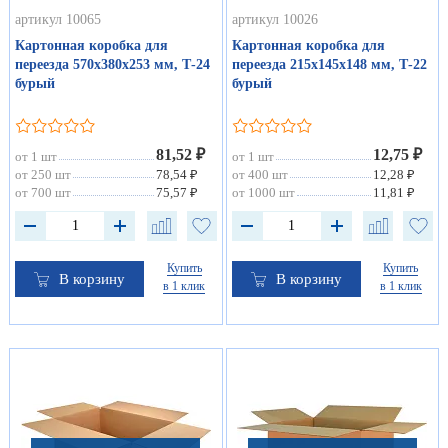
артикул 10065
артикул 10026
Картонная коробка для
Картонная коробка для
переезда 570х380х253 мм, Т-24
переезда 215х145х148 мм, Т-22
бурый
бурый
81,52 ₽
12,75 ₽
от 1 шт
от 1 шт
от 250 шт
78,54 ₽
от 400 шт
12,28 ₽
от 700 шт
75,57 ₽
от 1000 шт
11,81 ₽
Купить
Купить
В корзину
В корзину
в 1 клик
в 1 клик