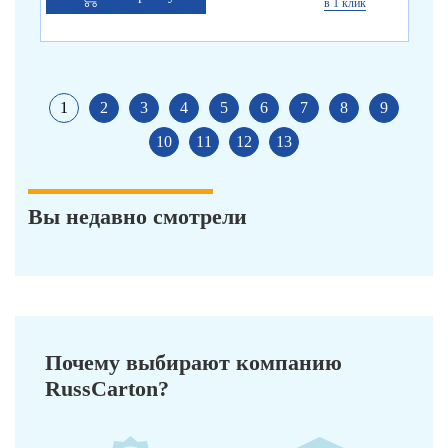
в 1 клик
1
2
3
4
5
6
7
8
9
10
11
12
13
Вы недавно смотрели
Почему выбирают компанию
RussCarton?