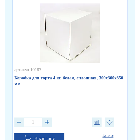
артикул 10183
арт
Коробка для торта 4 кг, белая, сплошная, 300х300х350
Ко
мм
бу
от 
от 
от 
Купить
В корзину