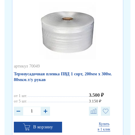
артикул 70049
арт
Термоусадочная пленка ПВД 1 сорт, 200мм х 300м.
Те
80мкм.т/у рукав
80
3.500 ₽
от 1 шт.
от 
от 5 шт.
3.150 ₽
от 
Купить
В корзину
в 1 клик