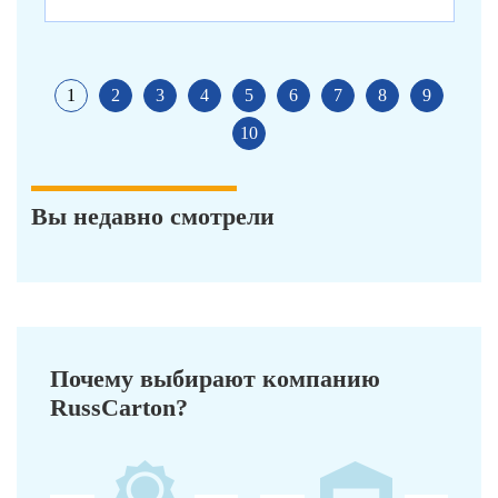
1
2
3
4
5
6
7
8
9
10
Вы недавно смотрели
Почему выбирают компанию
RussCarton?