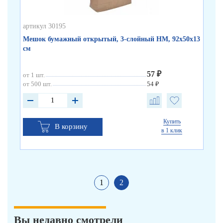
артикул 30195
арт
Мешок бумажный открытый, 3-слойный НМ, 92х50х13
Ме
см
100
57 ₽
от 1 шт.
от 
от 500 шт.
54 ₽
от 
Купить
В корзину
в 1 клик
1
2
Вы недавно смотрели