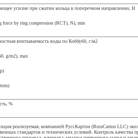
ющее усилие при сжатии кольца в поперечном направлении, Н
g force by ring compression (RCT), N), min
остная впитываемость воды по Коббу60, г/м2
, g/m2), max
p)
ttom)
сть, %
укция реализуемая, компанией РуссКартон (RussCarton LLC) экол
твенных стандартов и технических условий. Контроль качества п
ственного процесса, начиная с закупки первичного сырья и зака