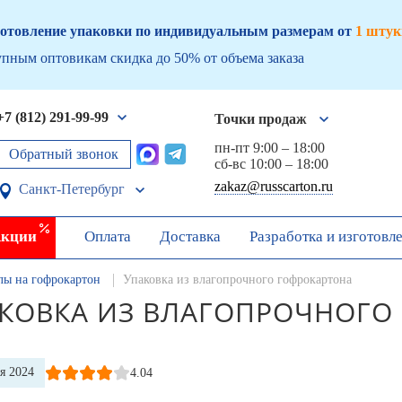
отовление упаковки по индивидуальным размерам от
1 штук
пным оптовикам скидка до 50% от объема заказа
+7 (812) 291-99-99
Точки продаж
пн-пт 9:00 – 18:00
Обратный звонок
сб-вс 10:00 – 18:00
zakaz@russcarton.ru
Санкт-Петербург
кции
Оплата
Доставка
Разработка и изготовл
лы на гофрокартон
Упаковка из влагопрочного гофрокартона
КОВКА ИЗ ВЛАГОПРОЧНОГО
я 2024
4.04