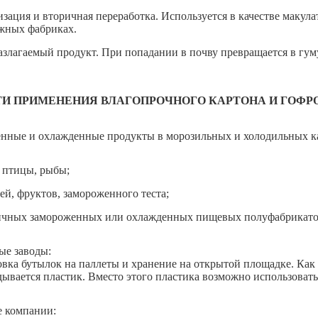
изация и вторичная переработка. Используется в качестве макул
жных фабриках.
азлагаемый продукт. При попадании в почву превращается в гум
И ПРИМЕНЕНИЯ ВЛАГОПРОЧНОГО КАРТОНА И ГОФР
нные и охлажденные продукты в морозильных и холодильных кам
, птицы, рыбы;
ей, фруктов, замороженного теста;
ичных замороженных или охлажденных пищевых полуфабрикато
ые заводы:
овка бутылок на паллеты и хранение на открытой площадке. Ка
дывается пластик. Вместо этого пластика возможно использоват
 компании: