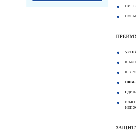
низк
повы
ПРЕИМУ
усто
к кон
к зам
повы
один
влаг
непо
ЗАЩИТ