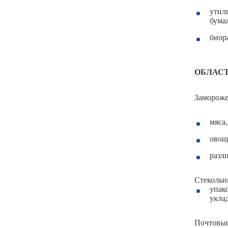
утил
бума
биор
ОБЛАСТ
Замороже
мяса
овощ
разл
Стекольн
упак
укла
Почтовые