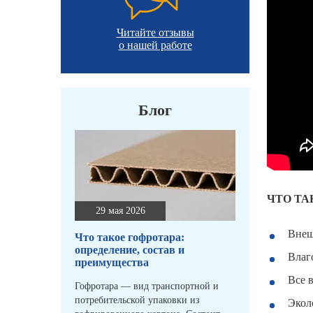
Читайте отзывы
о нашей работе
Блог
ЧТО ТА
29 мая 2026
Внеш
Что такое гофротара:
определение, состав и
Влаг
преимущества
Все 
Гофротара — вид транспортной и
потребительской упаковки из
Экол