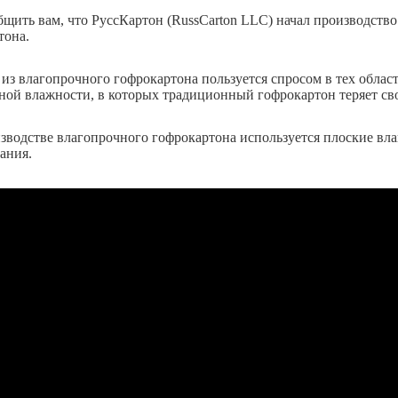
бщить вам, что РуссКартон (RussCarton LLC) начал производств
тона.
из влагопрочного гофрокартона пользуется спросом в тех област
ой влажности, в которых традиционный гофрокартон теряет св
зводстве влагопрочного гофрокартона используется плоские вла
ания.