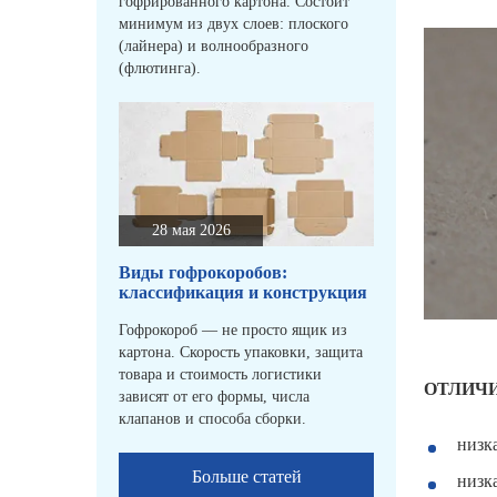
гофрированного картона. Состоит
минимум из двух слоев: плоского
(лайнера) и волнообразного
(флютинга).
28 мая 2026
Виды гофрокоробов:
классификация и конструкция
Гофрокороб — не просто ящик из
картона. Скорость упаковки, защита
товара и стоимость логистики
ОТЛИЧ
зависят от его формы, числа
клапанов и способа сборки.
низк
Больше статей
низк