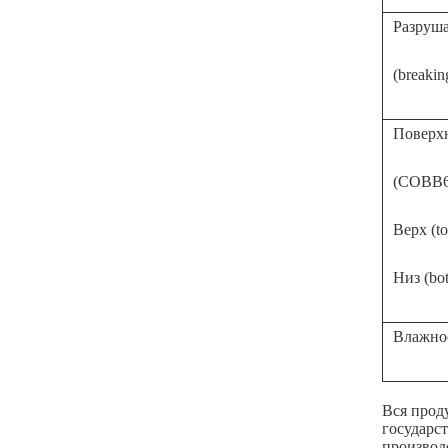
Разруша
(breakin
Поверхн
(COBB60
Верх (to
Низ (bo
Влажно
Вся прод
государс
производ