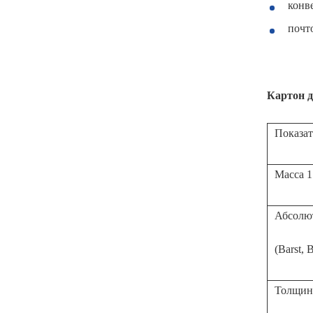
конв
почт
Картон д
Показат
Масса 1
Абсолю
(Barst, 
Толщина