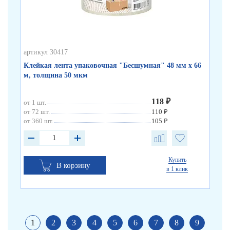
артикул 30417
арт
Клейкая лента упаковочная "Бесшумная" 48 мм х 66
Кл
м, толщина 50 мкм
по
118 ₽
от 1 шт.
от 
от 72 шт.
110 ₽
от 
от 360 шт.
105 ₽
от 
Купить
В корзину
в 1 клик
1
2
3
4
5
6
7
8
9