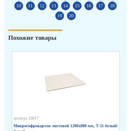
10
11
12
13
14
15
16
17
18
19
20
Похожие товары
артикул 20017
арт
Микрогофрокартон листовой 1200х800 мм, Т-11 белый/
Ми