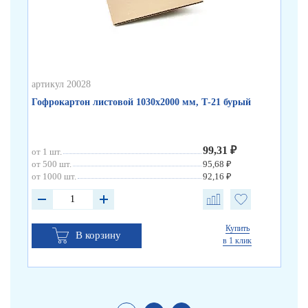
артикул 20028
арт
Гофрокартон листовой 1030х2000 мм, Т-21 бурый
Го
99,31 ₽
от 1 шт.
от 
от 500 шт.
95,68 ₽
от 
от 1000 шт.
92,16 ₽
от 
Купить
В корзину
в 1 клик