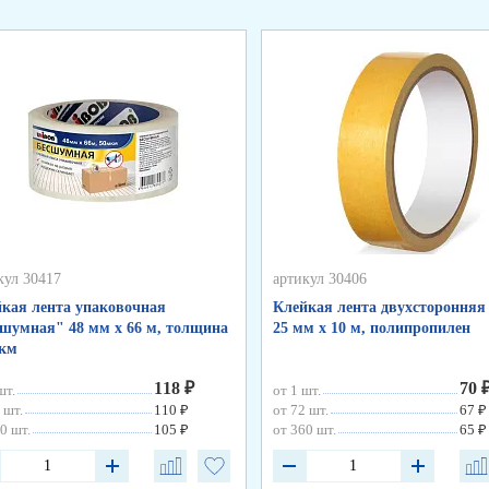
кул 30417
артикул 30406
кая лента упаковочная
Клейкая лента двухсторонняя
шумная" 48 мм х 66 м, толщина
25 мм х 10 м, полипропилен
мкм
118 ₽
70 
шт.
от 1 шт.
 шт.
110 ₽
от 72 шт.
67 ₽
0 шт.
105 ₽
от 360 шт.
65 ₽