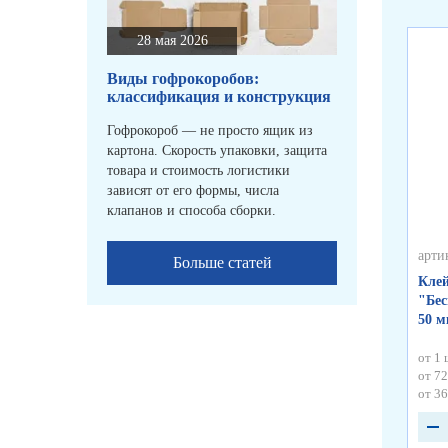
28 мая 2026
Виды гофрокоробов:
классификация и конструкция
Гофрокороб — не просто ящик из
картона. Скорость упаковки, защита
товара и стоимость логистики
зависят от его формы, числа
клапанов и способа сборки.
арти
Больше статей
Клей
"Бес
50 
от 1 
от 72
от 36