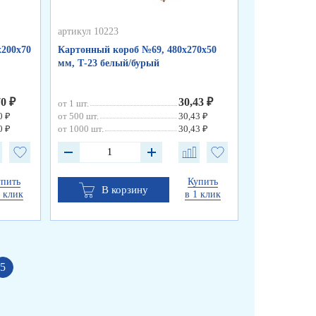
артикул 10223
артикул 10222
х200х70
Картонный короб №69, 480х270х50
Картонный ко
мм, Т-23 белый/бурый
мм, Т-23 бел
70 ₽
30,43 ₽
от 1 шт.
от 1 шт.
0 ₽
от 500 шт.
30,43 ₽
от 700 шт.
0 ₽
от 1000 шт.
30,43 ₽
от 1500 шт.
упить
Купить
В корзину
В к
1 клик
в 1 клик
5