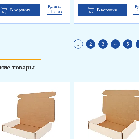
Купить
К
В корзину
В корзину
в 1 клик
в 
1
2
3
4
5
жие товары