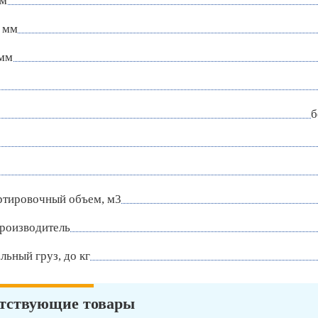
мм
 мм
 мм
б
ртировочный объем, м3
роизводитель
ьный груз, до кг
тствующие товары