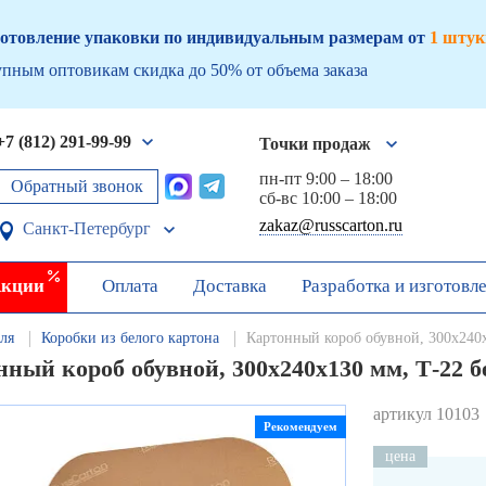
отовление упаковки по индивидуальным размерам от
1 штук
пным оптовикам скидка до 50% от объема заказа
+7 (812) 291-99-99
Точки продаж
пн-пт 9:00 – 18:00
Обратный звонок
сб-вс 10:00 – 18:00
zakaz@russcarton.ru
Санкт-Петербург
кции
Оплата
Доставка
Разработка и изготовл
ля
Коробки из белого картона
Картонный короб обувной, 300х240
нный короб обувной, 300х240х130 мм, Т-22 
артикул 10103
Рекомендуем
цена