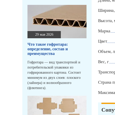
Длина, 
Ширина,
Высота,
Марка
29 мая 2026
Цвет
Что такое гофротара:
определение, состав и
Объем, л
преимущества
Вес, г
Гофротара — вид транспортной и
потребительской упаковки из
Транспо
гофрированного картона. Состоит
минимум из двух слоев: плоского
Страна п
(лайнера) и волнообразного
(флютинга).
Максимал
Сопу