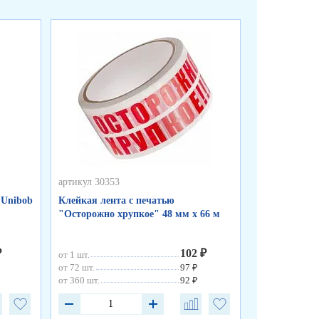
артикул 30353
артикул 30352
 Unibob
Клейкая лента с печатью
Клейкая лен
"Осторожно хрупкое" 48 мм х 66 м
прозрачная 7
мкм
₽
102 ₽
от 1 шт.
от 1 шт.
от 72 шт.
97 ₽
от 72 шт.
от 360 шт.
92 ₽
от 360 шт.