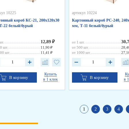
кул 10225
артикул 10224
онный короб КС-21, 200х120х30
Картонный короб РС-240, 240
Т-22 белый/бурый
мм, Т-11 белый/бурый
12,89 ₽
30,
шт.
от 1 шт.
0 шт.
11,90 ₽
от 500 шт.
28,4
00 шт.
11,41 ₽
от 1000 шт.
27,1
Купить
К
В корзину
В корзину
в 1 клик
в 
1
2
3
4