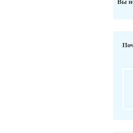
Вы н
Поч