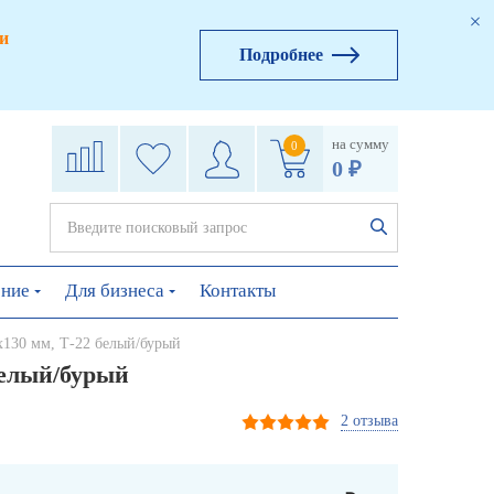
и
Подробнее
на сумму
0
0 ₽
ение
Для бизнеса
Контакты
х130 мм, Т-22 белый/бурый
белый/бурый
2 отзыва