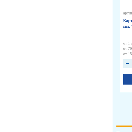
арти
Карт
мм, 
от 1 
от 70
от 15