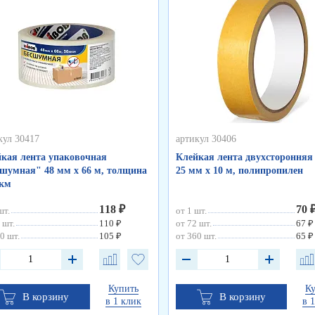
кул 30417
артикул 30406
кая лента упаковочная
Клейкая лента двухсторонняя
шумная" 48 мм х 66 м, толщина
25 мм х 10 м, полипропилен
мкм
118 ₽
70 
шт.
от 1 шт.
 шт.
110 ₽
от 72 шт.
67 ₽
0 шт.
105 ₽
от 360 шт.
65 ₽
Купить
К
В корзину
В корзину
в 1 клик
в 