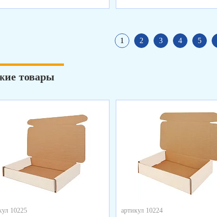
1
2
3
4
5
жие товары
кул 10225
артикул 10224