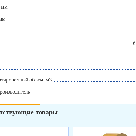
 мм
 мм
б
ртировочный объем, м3
роизводитель
тствующие товары