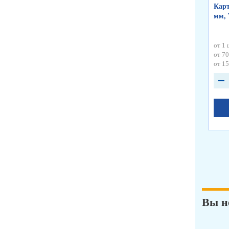
Карт
мм, 
от 1 
от 70
от 15
Вы н