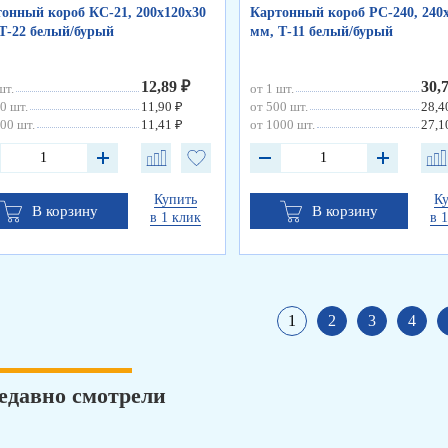
онный короб КС-21, 200х120х30
Картонный короб РС-240, 240
Т-22 белый/бурый
мм, Т-11 белый/бурый
12,89 ₽
30,
шт.
от 1 шт.
0 шт.
11,90 ₽
от 500 шт.
28,4
00 шт.
11,41 ₽
от 1000 шт.
27,1
Купить
К
В корзину
В корзину
в 1 клик
в 
1
2
3
4
едавно смотрели