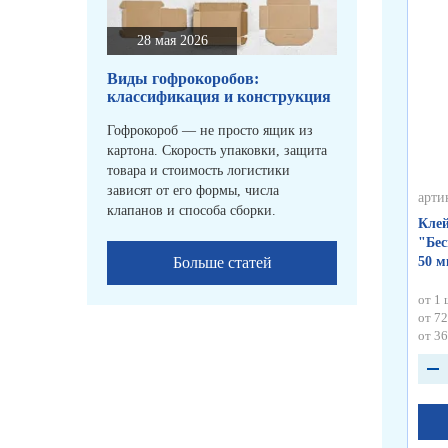
28 мая 2026
Виды гофрокоробов:
классификация и конструкция
Гофрокороб — не просто ящик из
картона. Скорость упаковки, защита
товара и стоимость логистики
зависят от его формы, числа
арти
клапанов и способа сборки.
Клей
"Бес
Больше статей
50 
от 1 
от 72
от 36