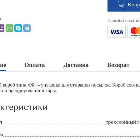
В ко
я
Способы оплаты
ие
Оплата
Доставка
Возврат
 короб типа «Ж» - упаковка для отправки посылок. Короб соотв
ной брендированной тары.
ктеристики
л
трехслойный 
мм