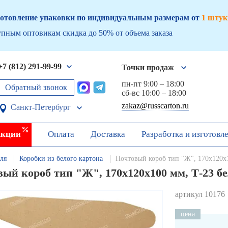
отовление упаковки по индивидуальным размерам от
1 штук
пным оптовикам скидка до 50% от объема заказа
+7 (812) 291-99-99
Точки продаж
пн-пт 9:00 – 18:00
Обратный звонок
сб-вс 10:00 – 18:00
zakaz@russcarton.ru
Санкт-Петербург
кции
Оплата
Доставка
Разработка и изготовл
ля
Коробки из белого картона
Почтовый короб тип "Ж", 170х120х
вый короб тип "Ж", 170х120х100 мм, Т-23 б
артикул 10176
цена