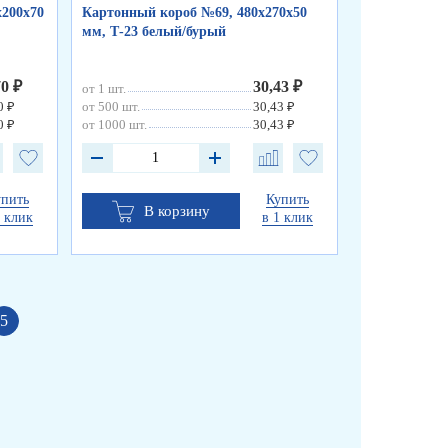
х200х70
Картонный короб №69, 480х270х50
Картонный ко
мм, Т-23 белый/бурый
мм, Т-23 бел
70 ₽
30,43 ₽
от 1 шт.
от 1 шт.
0 ₽
от 500 шт.
30,43 ₽
от 700 шт.
0 ₽
от 1000 шт.
30,43 ₽
от 1500 шт.
упить
Купить
В корзину
В к
1 клик
в 1 клик
5