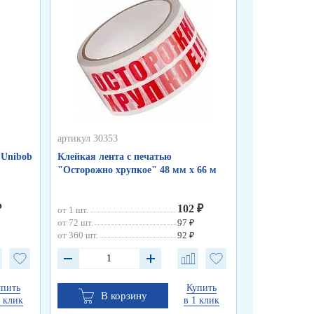
артикул 30353
артикул 30352
 Unibob
Клейкая лента с печатью
Клейкая лен
"Осторожно хрупкое" 48 мм х 66 м
прозрачная 7
мкм
₽
102 ₽
от 1 шт.
от 1 шт.
от 72 шт.
97 ₽
от 72 шт.
от 360 шт.
92 ₽
от 360 шт.
упить
Купить
В корзину
В к
1 клик
в 1 клик