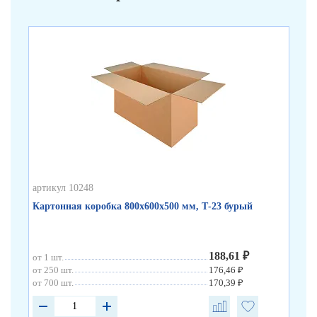
артикул 10248
арт
Картонная коробка 800х600х500 мм, Т-23 бурый
Ка
188,61 ₽
от 1 шт.
от 
от 250 шт.
176,46 ₽
от 
от 700 шт.
170,39 ₽
от 