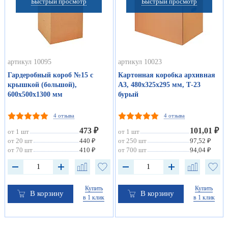
Быстрый просмотр
Быстрый просмотр
артикул 10095
артикул 10023
Гардеробный короб №15 с
Картонная коробка архивная
крышкой (большой),
А3, 480х325х295 мм, Т-23
600х500х1300 мм
бурый
4 отзыва
4 отзыва
473 ₽
101,01 ₽
от 1 шт
от 1 шт
от 20 шт
440 ₽
от 250 шт
97,52 ₽
от 70 шт
410 ₽
от 700 шт
94,04 ₽
Купить
Купить
В корзину
В корзину
в 1 клик
в 1 клик