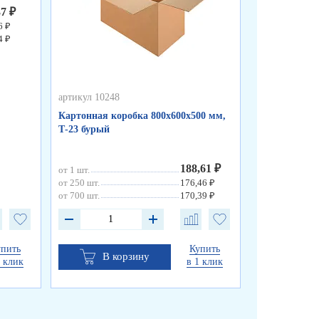
37 ₽
6 ₽
4 ₽
артикул 10248
артикул 10247
Картонная коробка 800х600х500 мм,
Картонная ко
Т-23 бурый
Т-Эконом бу
188,61 ₽
от 1 шт.
от 1 шт.
от 250 шт.
176,46 ₽
от 250 шт.
от 700 шт.
170,39 ₽
от 700 шт.
упить
Купить
В корзину
В к
1 клик
в 1 клик