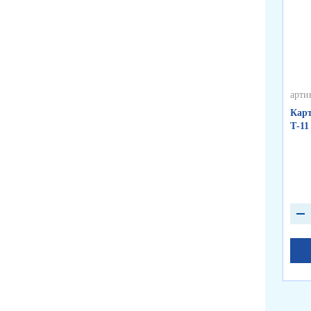
арти
Карт
Т-11