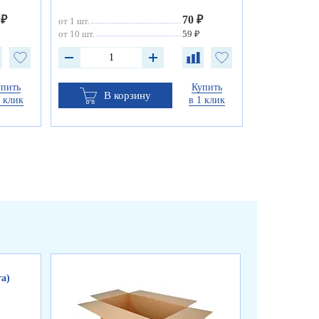
 ₽
70 ₽
от 1 шт.
от 10 шт.
59 ₽
упить
Купить
В корзину
1 клик
в 1 клик
а)