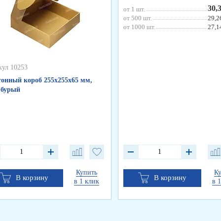
30,
от 1 шт.
от 500 шт.
29,2
от 1000 шт.
27,1
кул 10253
онный короб 255х255х65 мм,
 бурый
Купить
К
В корзину
В корзину
в 1 клик
в 