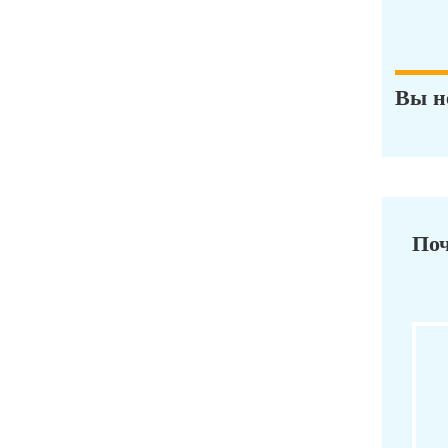
Вы н
Поч