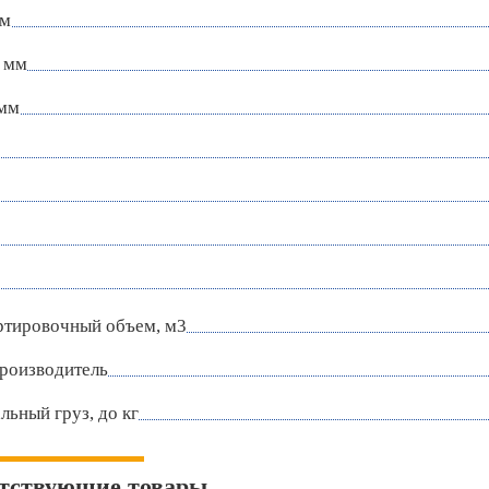
мм
 мм
 мм
ртировочный объем, м3
роизводитель
ьный груз, до кг
тствующие товары