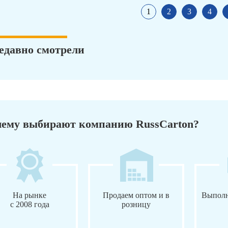
1
2
3
4
едавно смотрели
ему выбирают компанию RussCarton?
На рынке
Продаем оптом и в
Выполн
с 2008 года
розницу