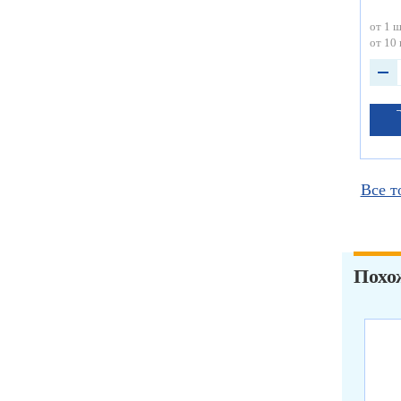
от 1 ш
от 10 
Все т
Похо