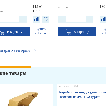
115 ₽
180
т.
от 1 шт.
шт.
110 ₽
Купить
К
В корзину
В корзину
в 1 клик
в 
овары категории
жие товары
артикул 10249
Коробка для пиццы (для пирог
400х400х40 мм, Т-22 бурый