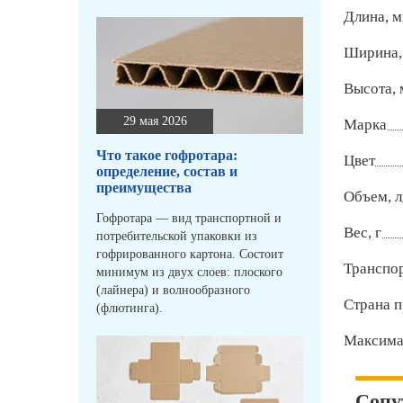
Длина, 
Ширина,
Высота,
29 мая 2026
Марка
Что такое гофротара:
Цвет
определение, состав и
преимущества
Объем, л
Гофротара — вид транспортной и
Вес, г
потребительской упаковки из
гофрированного картона. Состоит
Транспо
минимум из двух слоев: плоского
(лайнера) и волнообразного
Страна п
(флютинга).
Максимал
Сопу