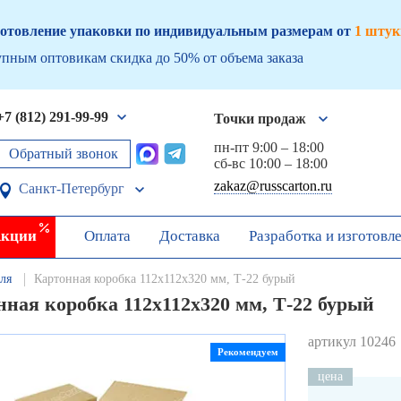
отовление упаковки по индивидуальным размерам от
1 штук
пным оптовикам скидка до 50% от объема заказа
+7 (812) 291-99-99
Точки продаж
пн-пт 9:00 – 18:00
Обратный звонок
сб-вс 10:00 – 18:00
zakaz@russcarton.ru
Санкт-Петербург
кции
Оплата
Доставка
Разработка и изготовл
ля
Картонная коробка 112х112х320 мм, Т-22 бурый
ная коробка 112х112х320 мм, Т-22 бурый
артикул 10246
Рекомендуем
цена