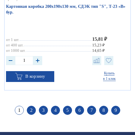
Картонная коробка 200х190х130 мм, СДЭК тип "S", Т-23 «В»
бур.
15,81 ₽
от 1 шт.
от 400 шт.
15,23 ₽
от 1000 шт.
14,65 ₽
Купить
В корзину
в 1 клик
1
2
3
4
5
6
7
8
9