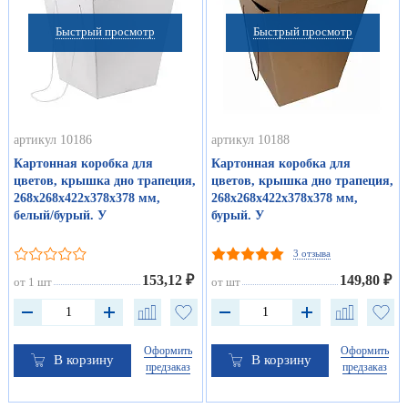
Быстрый просмотр
Быстрый просмотр
артикул 10186
артикул 10188
Картонная коробка для
Картонная коробка для
цветов, крышка дно трапеция,
цветов, крышка дно трапеция,
268х268х422х378х378 мм,
268х268х422х378х378 мм,
белый/бурый. У
бурый. У
3 отзыва
153,12 ₽
149,80 ₽
от 1 шт
от шт
Оформить
Оформить
В корзину
В корзину
предзаказ
предзаказ