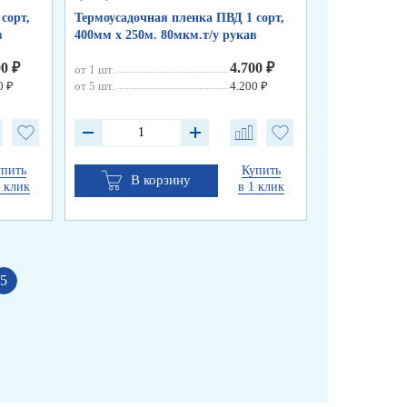
сорт,
Термоусадочная пленка ПВД 1 сорт,
Термоусадочн
в
400мм х 250м. 80мкм.т/у рукав
500мм х 250м
00 ₽
4.700 ₽
от 1 шт.
от 1 шт.
0 ₽
от 5 шт.
4.200 ₽
от 5 шт.
упить
Купить
В корзину
В к
1 клик
в 1 клик
5