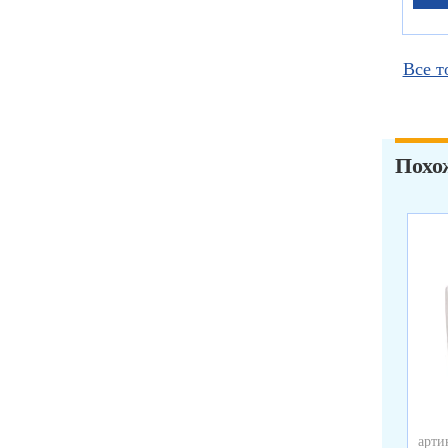
Все т
Похо
арти