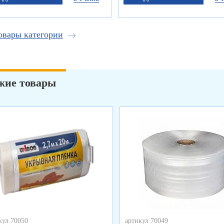
овары категории
жие товары
кул 70050
артикул 70049