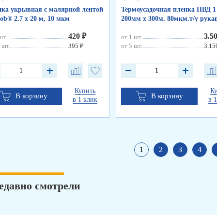
ка укрывная с малярной лентой
Термоусадочная пленка ПВД 1 
ob® 2.7 х 20 м, 10 мкм
200мм х 300м. 80мкм.т/у рука
420 ₽
3.5
шт.
от 1 шт.
 шт.
395 ₽
от 5 шт.
3.15
Купить
К
В корзину
В корзину
в 1 клик
в 
1
2
3
4
едавно смотрели