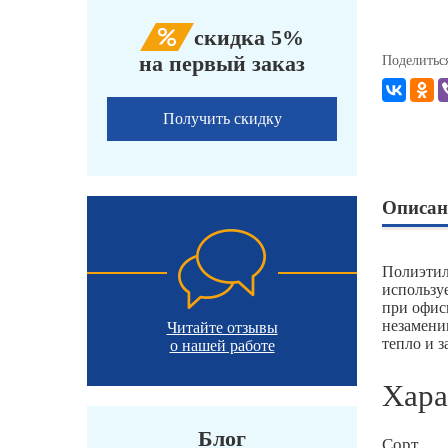
скидка 5%
на первый заказ
Поделитьс
Получить скидку
Описан
Полиэтил
используе
при офис
незамени
Читайте отзывы
тепло и 
о нашей работе
Хара
Блог
Сорт