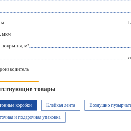
 м
1
, мкм
покрытия, м²
с
роизводитель
тствующие товары
тонные коробки
Клейкая лента
Воздушно пузырчата
точная и подарочная упаковка