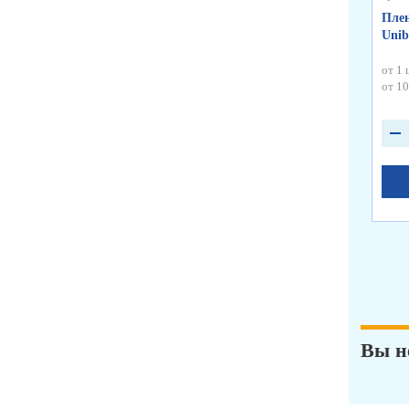
Плен
Unib
от 1 
от 10
Вы н