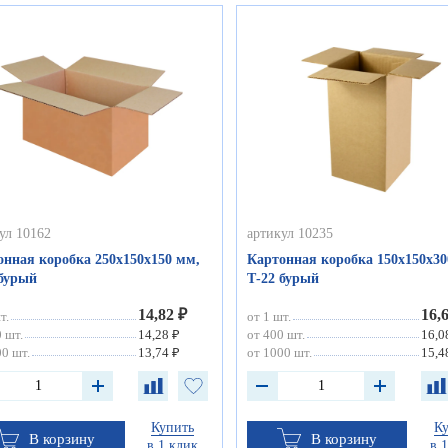
ул 10162
артикул 10235
онная коробка 250х150х150 мм,
Картонная коробка 150х150х30
 бурый
Т-22 бурый
14,82 ₽
16,
т.
от 1 шт.
 шт.
14,28 ₽
от 400 шт.
16,0
0 шт.
13,74 ₽
от 1000 шт.
15,4
Купить
К
В корзину
В корзину
в 1 клик
в 