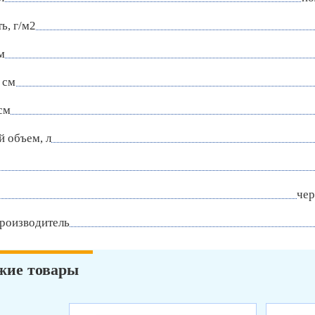
ь, г/м2
м
 см
см
 объем, л
чер
роизводитель
жие товары