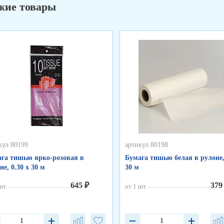
жие товары
кул 80199
артикул 80198
га тишью ярко-розовая в
Бумага тишью белая в рулоне, 
не, 0.30 х 30 м
30 м
645 ₽
379
шт.
от 1 шт.