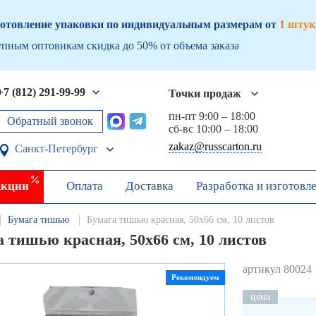
отовление упаковки по индивидуальным размерам от
1 штук
пным оптовикам скидка до 50% от объема заказа
+7 (812) 291-99-99
Точки продаж
пн-пт 9:00 – 18:00
Обратный звонок
сб-вс 10:00 – 18:00
zakaz@russcarton.ru
Санкт-Петербург
кции
Оплата
Доставка
Разработка и изготовл
Бумага тишью
Бумага тишью красная, 50х66 см, 10 листов
 тишью красная, 50х66 см, 10 листов
артикул 80024
Рекомендуем
цена