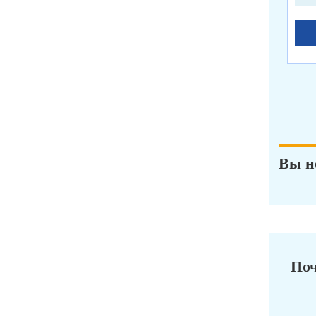
Вы н
Поч