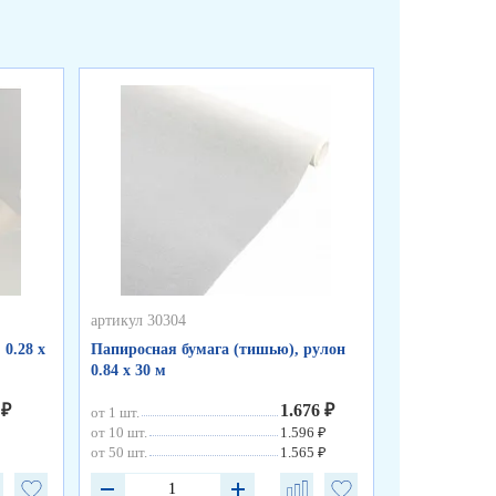
артикул 30304
артикул 30303
0.28 х
Папиросная бумага (тишью), рулон
Папиросная б
0.84 х 30 м
0.84 х 10 м
 ₽
1.676 ₽
от 1 шт.
от 1 шт.
от 10 шт.
1.596 ₽
от 10 шт.
от 50 шт.
1.565 ₽
от 50 шт.