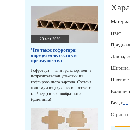
Хара
Материа
Цвет
29 мая 2026
Предназ
Что такое гофротара:
определение, состав и
Длина, с
преимущества
Ширина,
Гофротара — вид транспортной и
потребительской упаковки из
Плотност
гофрированного картона. Состоит
минимум из двух слоев: плоского
Количест
(лайнера) и волнообразного
(флютинга).
Вес, г
Страна п