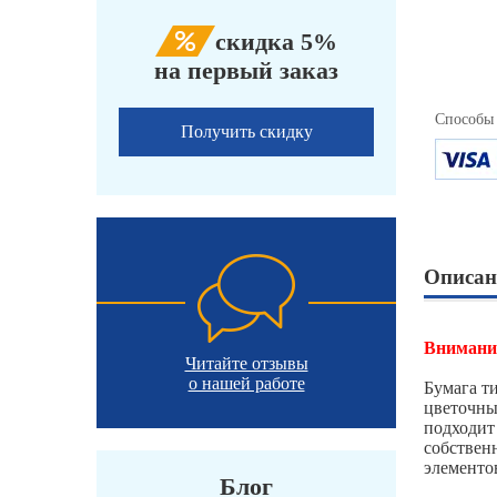
скидка 5%
на первый заказ
Способы
Получить скидку
Описан
Внимание
Читайте отзывы
о нашей работе
Бумага т
цветочны
подходит
собствен
элементо
Блог