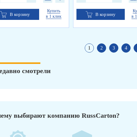
Купить
К
В корзину
В корзину
в 1 клик
в 
1
2
3
4
едавно смотрели
ему выбирают компанию RussCarton?