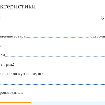
ктеристики
л
бу
начение товара
подарочн
м
 см
ь, гр/м2
во листов в упаковке, шт
роизводитель