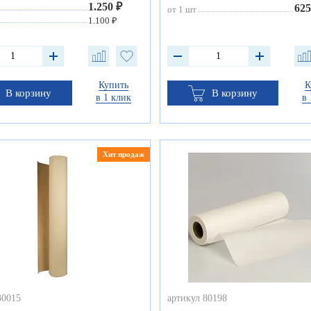
1.250 ₽
625
от 1 шт
1.100 ₽
Купить
К
В корзину
В корзину
в 1 клик
в 
Хит продаж
30015
артикул 80198