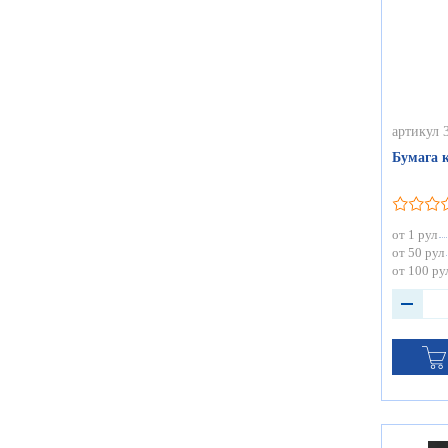
артикул 
Бумага к
от 1 рул
от 50 рул
от 100 ру