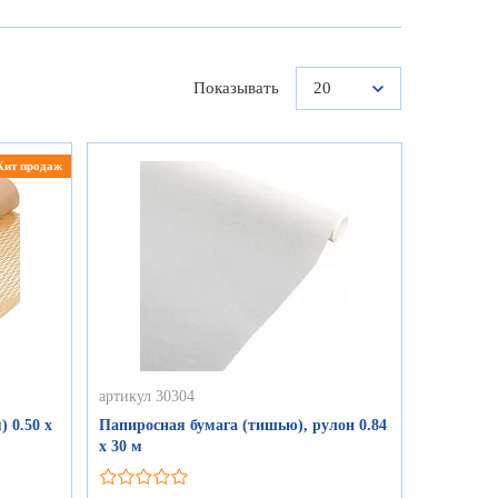
Показывать
20
Хит продаж
артикул 30304
 0.50 х
Папиросная бумага (тишью), рулон 0.84
х 30 м