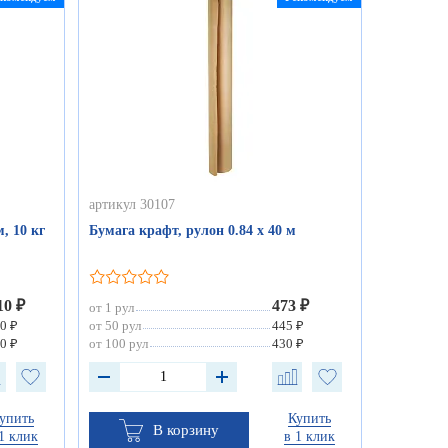
артикул 30107
, 10 кг
Бумага крафт, рулон 0.84 х 40 м
10 ₽
473 ₽
от 1 рул
0 ₽
от 50 рул
445 ₽
0 ₽
от 100 рул
430 ₽
упить
Купить
В корзину
1 клик
в 1 клик