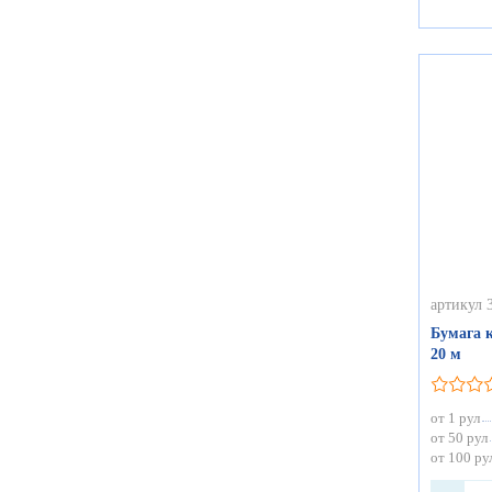
артикул 
Бумага 
20 м
от 1 рул
от 50 рул
от 100 ру