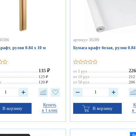
30386
артикул 30289
рафт, рулон 0.84 х 10 м
Бумага крафт белая, рулон 0.84
135 ₽
226
от 1 рул
125 ₽
от 10 рул
212
л
120 ₽
от 50 рул
206
Купить
К
В корзину
В корзину
в 1 клик
в 
Р