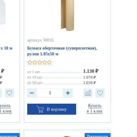
артикул 30016
 х 10 м
Бумага оберточная (суперплотная),
рулон 1.05х50 м
 ₽
1.130 ₽
от 1 шт
 ₽
от 10 шт
1.070 ₽
 ₽
от 50 шт
1.030 ₽
упить
Купить
В корзину
1 клик
в 1 клик
екомендуем
Рекомендуем