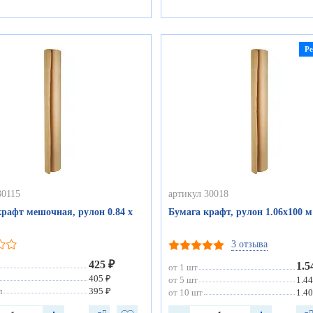
Р
30115
артикул 30018
крафт мешочная, рулон 0.84 х
Бумага крафт, рулон 1.06х100 м
3 отзыва
425 ₽
1.5
от 1 шт
405 ₽
от 5 шт
1.44
л
395 ₽
от 10 шт
1.40