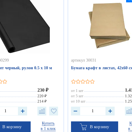
30299
артикул 30031
т черный, рулон 0.5 х 10 м
Бумага крафт в листах, 42х60 см
230 ₽
1.4
от 1 шт
220 ₽
от 5 шт
1.32
214 ₽
от 10 шт
1.25
Купить
К
В корзину
В корзину
в 1 клик
в 