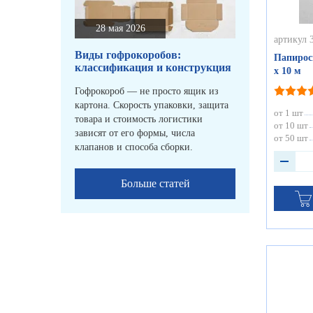
28 мая 2026
артикул 
Виды гофрокоробов:
Папиросн
классификация и конструкция
х 10 м
Гофрокороб — не просто ящик из
картона. Скорость упаковки, защита
от 1 шт
товара и стоимость логистики
от 10 шт
зависят от его формы, числа
от 50 шт
клапанов и способа сборки.
Больше статей