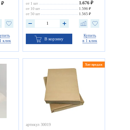
1.676 ₽
 ₽
от 1 шт
от 10 шт
1.596 ₽
от 50 шт
1.565 ₽
упить
Купить
В корзину
1 клик
в 1 клик
Хит продаж
артикул 30019