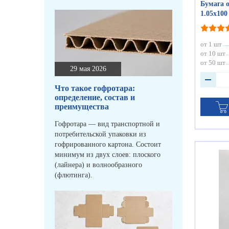
Бумага о
1.05х100
от 1 шт
от 10 шт
от 50 шт
29 мая 2026
Что такое гофротара:
определение, состав и
преимущества
Гофротара — вид транспортной и
потребительской упаковки из
гофрированного картона. Состоит
минимум из двух слоев: плоского
(лайнера) и волнообразного
(флютинга).