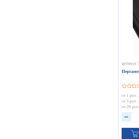
артикул 
Пергамен
от 1 рул
от 5 рул
от 20 рул