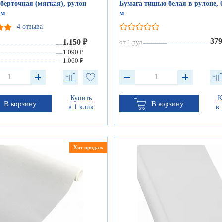
берточная (мягкая), рулон
Бумага тишью белая в рулоне, 0
 м
м
4 отзыва
379
1.150 ₽
от 1 рул
1.090 ₽
1.060 ₽
Купить
К
В корзину
В корзину
в 1 клик
в 
Хит продаж