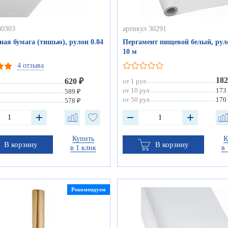
30303
артикул 30291
ая бумага (тишью), рулон 0.84
Пергамент пищевой белый, руло
10 м
4 отзыва
182
620 ₽
от 1 рул
от 10 рул
173
589 ₽
от 50 рул
170
578 ₽
Купить
К
В корзину
В корзину
в 1 клик
в 
Рекомендуем