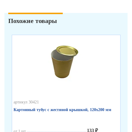
Похожие товары
артикул 30421
арт
Картонный тубус с жестяной крышкой, 120х200 мм
Бе
133 ₽
от 1 шт.
от 