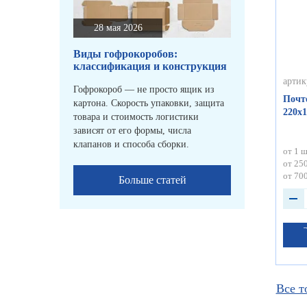
28 мая 2026
Виды гофрокоробов:
классификация и конструкция
артик
Гофрокороб — не просто ящик из
Почт
картона. Скорость упаковки, защита
220х1
товара и стоимость логистики
зависят от его формы, числа
клапанов и способа сборки.
от 1 ш
от 250
от 700
Больше статей
Все т