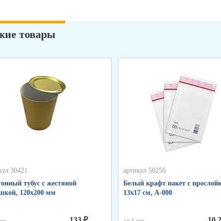
жие товары
кул 30421
артикул 50256
онный тубус с жестяной
Белый крафт пакет с прослойк
кой, 120х200 мм
13х17 см, А-000
133 ₽
10,
шт.
от 1 шт.