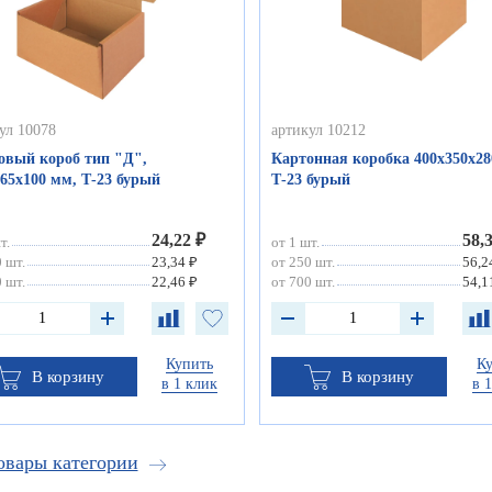
ул 10078
артикул 10212
овый короб тип "Д",
Картонная коробка 400х350х28
65х100 мм, Т-23 бурый
Т-23 бурый
24,22 ₽
58,
т.
от 1 шт.
 шт.
23,34 ₽
от 250 шт.
56,2
 шт.
22,46 ₽
от 700 шт.
54,1
Купить
К
В корзину
В корзину
в 1 клик
в 
овары категории