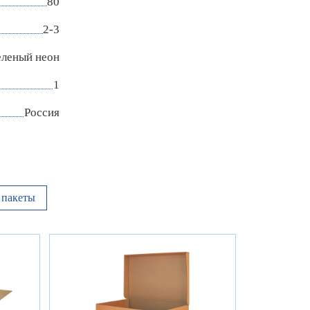
80
2-3
еленый неон
1
Россия
пакеты