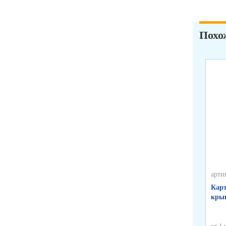
Похо
арти
Карт
крыш
от 1 