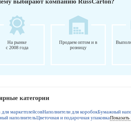
ему выбирают компанию RussCarton?
На рынке
Продаем оптом и в
Выполн
с 2008 года
розницу
ярные категории
 для маркетплейсов
Наполнители для коробок
Бумажный напо
ный наполнитель
Цветочная и подарочная упаковка
Показать 