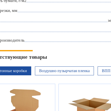
ь бумаги, г/м2
резки, мм
з
роизводитель
тствующие товары
тонные коробки
Воздушно пузырчатая пленка
ВПП 