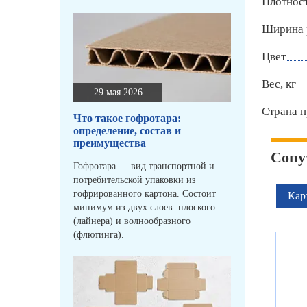
Плотност
Ширина 
Цвет
Вес, кг
29 мая 2026
Страна п
Что такое гофротара:
определение, состав и
преимущества
Сопу
Гофротара — вид транспортной и
потребительской упаковки из
гофрированного картона. Состоит
Кар
минимум из двух слоев: плоского
(лайнера) и волнообразного
(флютинга).