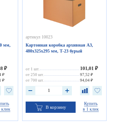
артикул 10023
0 мм,
Картонная коробка архивная А3,
480х325х295 мм, Т-23 бурый
38 ₽
101,01 ₽
от 1 шт.
4 ₽
от 250 шт.
97,52 ₽
1 ₽
от 700 шт.
94,04 ₽
упить
Купить
В корзину
1 клик
в 1 клик