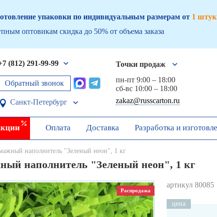
отовление упаковки по индивидуальным размерам от
1 штук
пным оптовикам скидка до 50% от объема заказа
+7 (812) 291-99-99
Точки продаж
пн-пт 9:00 – 18:00
Обратный звонок
сб-вс 10:00 – 18:00
zakaz@russcarton.ru
Санкт-Петербург
кции
Оплата
Доставка
Разработка и изготовл
мажный наполнитель "Зеленый неон", 1 кг
ный наполнитель "Зеленый неон", 1 кг
артикул 80085
Распродажа
цена