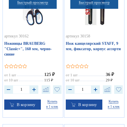
Быстрый просмотр
Быстрый просмотр
артикул 30162
артикул 30158
Ножницы BRAUBERG
Нож канцелярский STAFF, 9
"Classic+", 160 мм, черно-
мм, фиксатор, корпус ассорти
синие
125 ₽
36 ₽
от 1 шт
от 1 шт
от 10 шт
115 ₽
от 10 шт
29 ₽
Купить
Купить
В корзину
В корзину
в 1 клик
в 1 клик