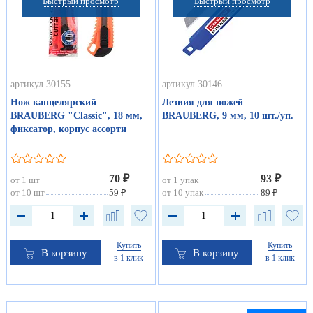
Быстрый просмотр
Быстрый просмотр
артикул 30155
артикул 30146
Нож канцелярский
Лезвия для ножей
BRAUBERG "Classic", 18 мм,
BRAUBERG, 9 мм, 10 шт./уп.
фиксатор, корпус ассорти
70 ₽
93 ₽
от 1 шт
от 1 упак
от 10 шт
59 ₽
от 10 упак
89 ₽
Купить
Купить
В корзину
В корзину
в 1 клик
в 1 клик