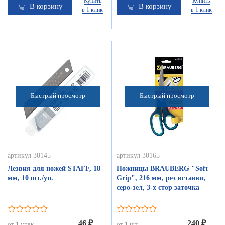
Купить
Купить
В корзину
В корзину
в 1 клик
в 1 клик
Быстрый просмотр
Быстрый просмотр
артикул 30145
артикул 30165
Лезвия для ножей STAFF, 18
Ножницы BRAUBERG "Soft
мм, 10 шт./уп.
Grip", 216 мм, рез вставки,
серо-зел, 3-х стор заточка
46 ₽
240 ₽
от 1 упак
от 1 шт