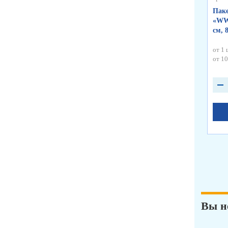
Паке
«WWW
см, 
от 1 
от 10
Вы н