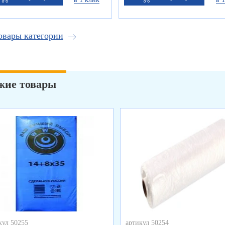
овары категории
жие товары
кул 50255
артикул 50254