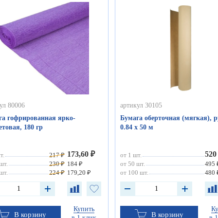
ул 80006
артикул 30105
га гофрированная ярко-
Бумага оберточная (мягкая), 
товая, 180 гр
0.84 х 50 м
173,60 ₽
520
т.
217 ₽
от 1 шт.
шт.
230 ₽
184 ₽
от 50 шт.
495 
шт.
224 ₽
179,20 ₽
от 100 шт.
480 
Купить
К
В корзину
В корзину
в 1 клик
в 