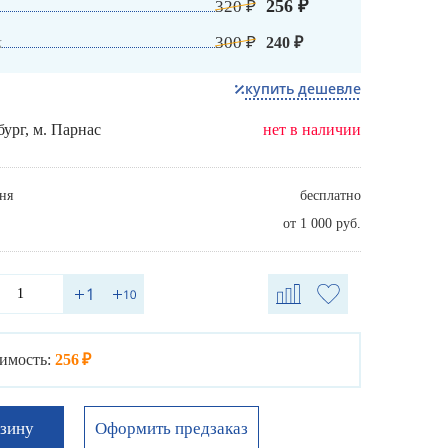
256 ₽
320 ₽
к
300 ₽
240 ₽
купить дешевле
бург, м. Парнас
нет в наличии
ня
бесплатно
от 1 000 руб.
имость:
256 ₽
Оформить предзаказ
рзину