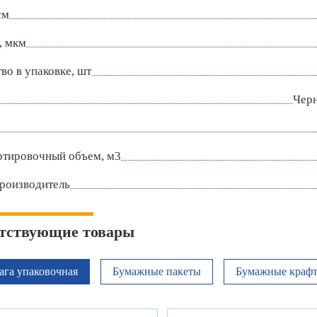
см
, мкм
во в упаковке, шт
Чер
ртировочный объем, м3
роизводитель
тствующие товары
ага упаковочная
Бумажные пакеты
Бумажные краф