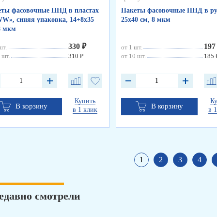
ты фасовочные ПНД в пластах
Пакеты фасовочные ПНД в ру
», синяя упаковка, 14+8х35
25х40 см, 8 мкм
8 мкм
330 ₽
197
шт.
от 1 шт.
 шт.
310 ₽
от 10 шт.
185 
Купить
К
В корзину
В корзину
в 1 клик
в 
1
2
3
4
едавно смотрели