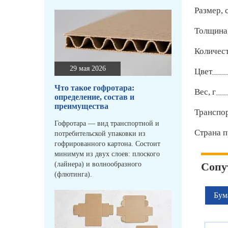
Размер, 
Толщина
Количест
29 мая 2026
Цвет
Что такое гофротара:
Вес, г
определение, состав и
преимущества
Транспо
Гофротара — вид транспортной и
Страна п
потребительской упаковки из
гофрированного картона. Состоит
минимум из двух слоев: плоского
(лайнера) и волнообразного
Сопу
(флютинга).
Бум