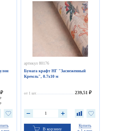
артикул 80176
рулон
Бумага крафт НГ "Заснеженный
Кремль", 0.7х10 м
 ₽
239,51 ₽
от 1 шт.
₽
₽
упить
Купить
В корзину
1 клик
в 1 клик