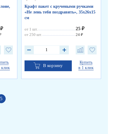
лоне,
Крафт пакет с кручеными ручками
Крафт пакет
«Не лень тебя поздравить», 35х26х15
«От друзей»,
см
 ₽
25 ₽
от 1 шт.
от 1 шт.
₽
от 250 шт.
24 ₽
от 250 шт.
упить
Купить
В корзину
В к
1 клик
в 1 клик
5