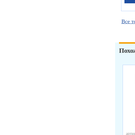
Все т
Похо
арти