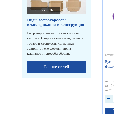
28 мая 2026
Виды гофрокоробов:
классификация и конструкция
Гофрокороб — не просто ящик из
картона. Скорость упаковки, защита
товара и стоимость логистики
зависят от его формы, числа
клапанов и способа сборки.
артик
Бума
Больше статей
фиоле
от 1 ш
от 10 
от 20 