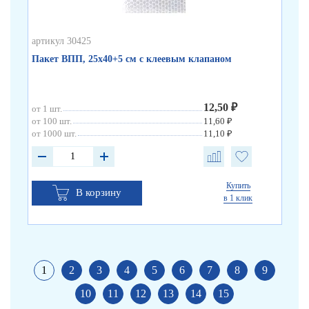
артикул 30425
арт
Пакет ВПП, 25х40+5 см с клеевым клапаном
Па
12,50 ₽
от 1 шт.
от 
от 100 шт.
11,60 ₽
от 
от 1000 шт.
11,10 ₽
от 
Купить
В корзину
в 1 клик
1
2
3
4
5
6
7
8
9
10
11
12
13
14
15