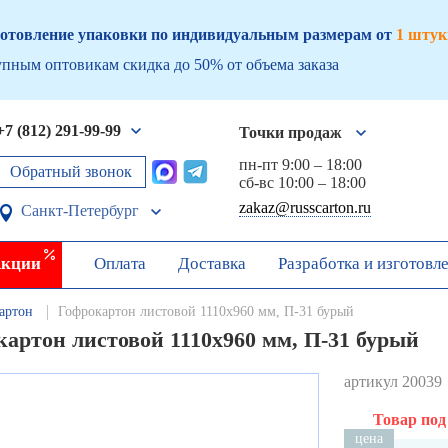
отовление упаковки по индивидуальным размерам от
1 штук
пным оптовикам скидка до 50% от объема заказа
+7 (812) 291-99-99
Точки продаж
пн-пт 9:00 – 18:00
Обратный звонок
сб-вс 10:00 – 18:00
zakaz@russcarton.ru
Санкт-Петербург
кции
Оплата
Доставка
Разработка и изготовл
артон
Гофрокартон листовой 1110х960 мм, П-31 бурый
картон листовой 1110х960 мм, П-31 бурый
артикул 20039
Товар под
цена