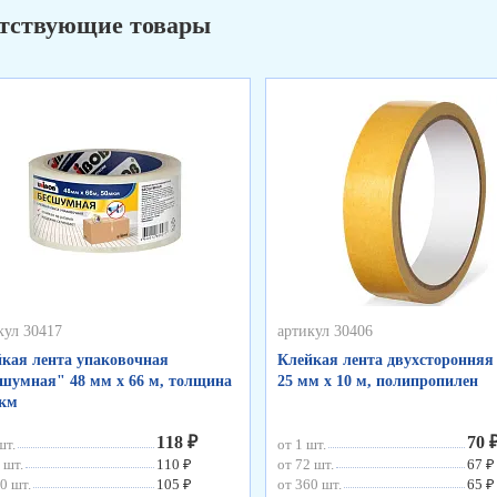
тствующие товары
кул 30417
артикул 30406
кая лента упаковочная
Клейкая лента двухсторонняя
шумная" 48 мм х 66 м, толщина
25 мм х 10 м, полипропилен
мкм
118 ₽
70 
шт.
от 1 шт.
 шт.
110 ₽
от 72 шт.
67 ₽
0 шт.
105 ₽
от 360 шт.
65 ₽