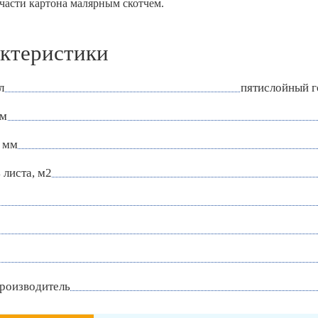
 части картона малярным скотчем.
ктеристики
л
пятислойный 
мм
 мм
листа, м2
роизводитель