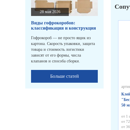
Сопу
28 мая 2026
Виды гофрокоробов:
классификация и конструкция
Гофрокороб — не просто ящик из
картона. Скорость упаковки, защита
товара и стоимость логистики
зависят от его формы, числа
клапанов и способа сборки.
Больше статей
арти
Клей
"Бес
50 
от 1 
от 72
от 36