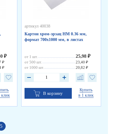
артикул 40038
артикул 40037
,
Картон хром-эрзац НМ 0.36 мм,
Картон хром-
формат 700х1000 мм, в листах
формат 700х1
50 ₽
25,98 ₽
от 1 шт.
от 1 шт.
7 ₽
от 500 шт.
23,40 ₽
от 500 шт.
4 ₽
от 1000 шт.
20,82 ₽
от 1000 шт.
упить
Купить
В корзину
В к
1 клик
в 1 клик
5