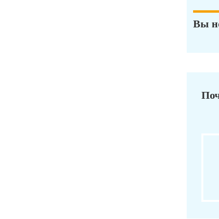
Вы н
Поч