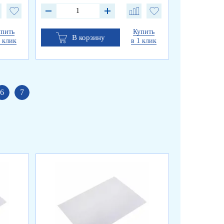
упить
Купить
В корзину
В к
1 клик
в 1 клик
6
7