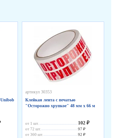
артикул 30353
артикул 30352
 Unibob
Клейкая лента с печатью
Клейкая лен
"Осторожно хрупкое" 48 мм х 66 м
прозрачная 7
мкм
₽
102 ₽
от 1 шт.
от 1 шт.
от 72 шт.
97 ₽
от 72 шт.
от 360 шт.
92 ₽
от 360 шт.