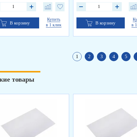
Купить
К
В корзину
В корзину
в 1 клик
в 
1
2
3
4
5
жие товары