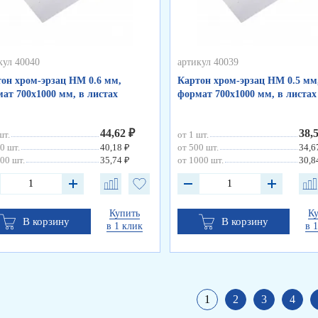
кул 40040
артикул 40039
он хром-эрзац НМ 0.6 мм,
Картон хром-эрзац НМ 0.5 мм
ат 700х1000 мм, в листах
формат 700х1000 мм, в листах
44,62 ₽
38,
шт.
от 1 шт.
0 шт.
40,18 ₽
от 500 шт.
34,6
00 шт.
35,74 ₽
от 1000 шт.
30,8
Купить
К
В корзину
В корзину
в 1 клик
в 
1
2
3
4