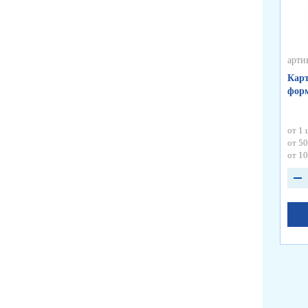
арти
Карт
форм
от 1 
от 50
от 10