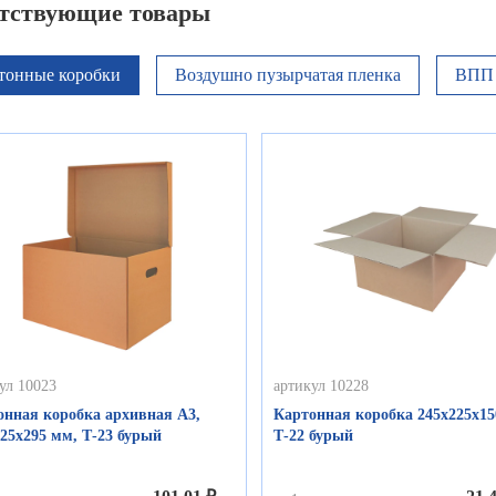
тствующие товары
тонные коробки
Воздушно пузырчатая пленка
ВПП 
ул 10023
артикул 10228
онная коробка архивная А3,
Картонная коробка 245х225х15
25х295 мм, Т-23 бурый
Т-22 бурый