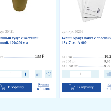
кул 30421
артикул 50256
онный тубус с жестяной
Белый крафт пакет с прослойк
кой, 120х200 мм
13х17 см, А-000
133 ₽
10,
шт.
от 1 шт.
от 200 шт.
9,70
от 1000 шт.
9,20
Купить
К
В корзину
В корзину
в 1 клик
в 