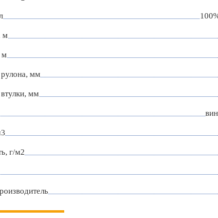
л
100%
 м
 м
 рулона, мм
втулки, мм
вин
м3
ь, г/м2
роизводитель