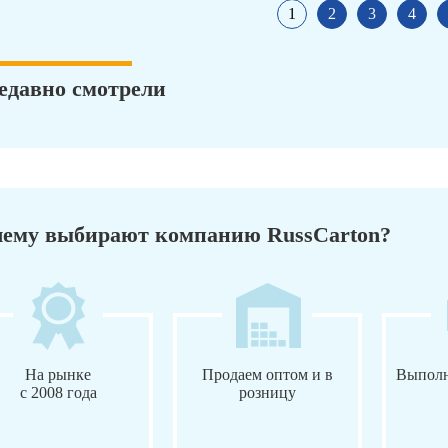
1
2
3
4
едавно смотрели
ему выбирают компанию RussCarton?
На рынке
Продаем оптом и в
Выполн
с 2008 года
розницу