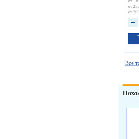
от 1 ш
от 250
от 700
Все т
Похо