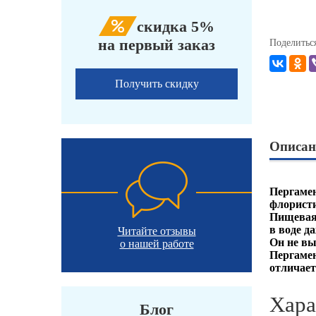
скидка 5%
на первый заказ
Поделитьс
Получить скидку
Описан
Пергамен
флористи
Пищевая 
в воде д
Читайте отзывы
Он не вы
о нашей работе
Пергамен
отличает
Хара
Блог