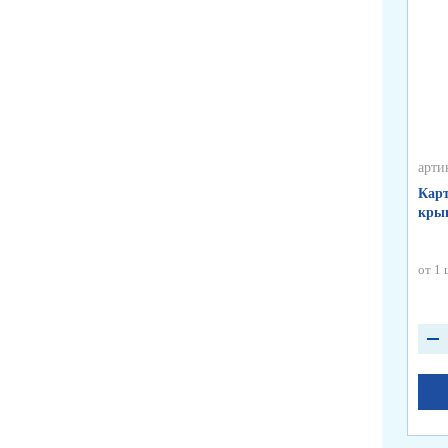
арти
Карт
крыш
от 1 