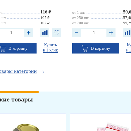
116 ₽
59,
т.
от 1 шт.
 шт.
107 ₽
от 250 шт.
57,4
 шт.
102 ₽
от 700 шт.
55,2
Купить
К
В корзину
В корзину
в 1 клик
в 
овары категории
жие товары