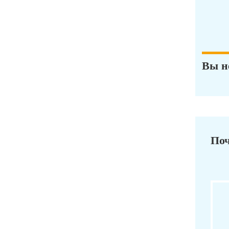
Вы н
Поч