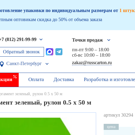
отовление упаковки по индивидуальным размерам от
1 штук
пным оптовикам скидка до 50% от объема заказа
+7 (812) 291-99-99
Точки продаж
пн-пт 9:00 – 18:00
Обратный звонок
сб-вс 10:00 – 18:00
zakaz@russcarton.ru
Санкт-Петербург
кции
Оплата
Доставка
Разработка и изготовл
ргамент зеленый, рулон 0.5 х 50 м
ент зеленый, рулон 0.5 х 50 м
артикул 30294
цена