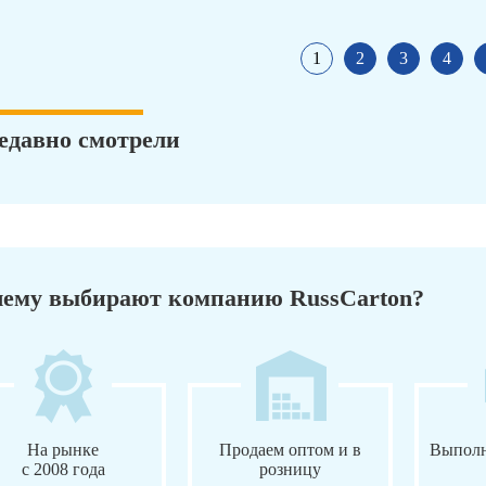
1
2
3
4
едавно смотрели
ему выбирают компанию RussCarton?
На рынке
Продаем оптом и в
Выполн
с 2008 года
розницу