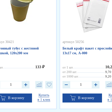
кул 30421
артикул 50256
онный тубус с жестяной
Белый крафт пакет с прослойк
кой, 120х200 мм
13х17 см, А-000
133 ₽
10,
шт.
от 1 шт.
от 200 шт.
9,70
от 1000 шт.
9,20
Купить
К
В корзину
В корзину
в 1 клик
в 