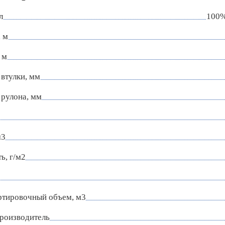
л
100%
 м
 м
втулки, мм
 рулона, мм
м3
ь, г/м2
ртировочный объем, м3
роизводитель