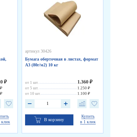
артикул 30426
артикул 50255
ой,
Бумага оберточная в листах, формат
Пакеты фасо
А3 (80г/м2) 10 кг
«WWW», синя
см, 8 мкм
20 ₽
1.360 ₽
от 1 шт.
от 1 шт.
 ₽
от 5 шт.
1.250 ₽
от 10 шт.
 ₽
от 10 шт.
1.100 ₽
упить
Купить
В корзину
В к
1 клик
в 1 клик