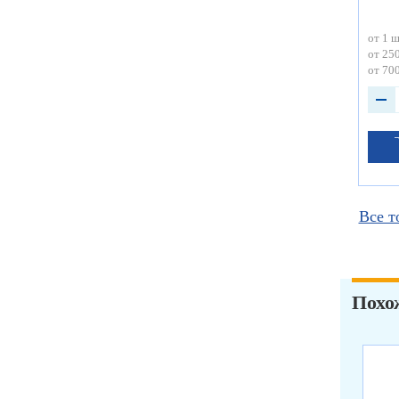
от 1 ш
от 250
от 700
Все т
Похо