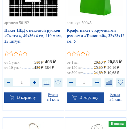
артикул 50192
артикул 50045
Пакет ПВД с петлевой ручкой
Крафт пакет с кручеными
«Скотч », 40х36+4 см, 110 мкм,
ручками «Травяной», 32х23х12
25 шт/уп
см. У
408 ₽
20,88 ₽
от 1 упак
510 ₽
от 1 шт
26,10 ₽
от 10 упак
480 ₽
384 ₽
от 150 шт
25,20 ₽
20,16 ₽
от 500 шт
24,60 ₽
19,68 ₽
Купить
Купить
В корзину
В корзину
в 1 клик
в 1 клик
Новинка