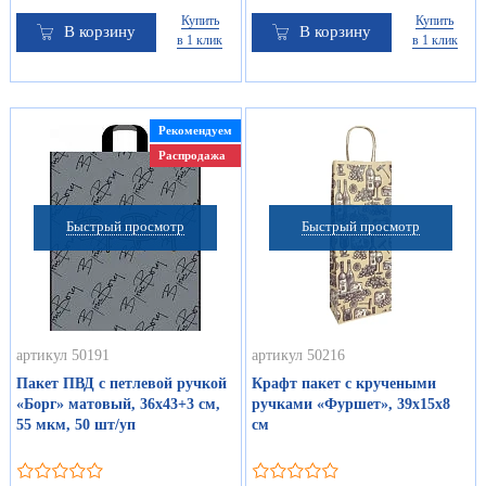
Купить
Купить
В корзину
В корзину
в 1 клик
в 1 клик
Рекомендуем
Распродажа
Быстрый просмотр
Быстрый просмотр
артикул 50191
артикул 50216
Пакет ПВД с петлевой ручкой
Крафт пакет с кручеными
«Борг» матовый, 36х43+3 см,
ручками «Фуршет», 39х15х8
55 мкм, 50 шт/уп
см