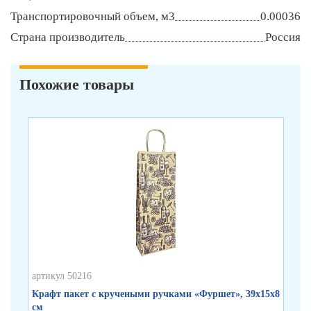
Транспортировочный объем, м3
0.00036
Страна производитель
Россия
Похожие товары
артикул 50216
арт
Крафт пакет с кручеными ручками «Фуршет», 39х15х8
Кр
см
35