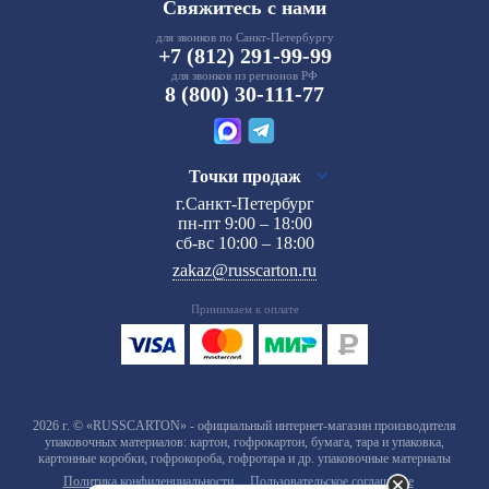
Свяжитесь с нами
для звонков по Санкт-Петербургу
+7 (812) 291-99-99
для звонков из регионов РФ
8 (800) 30-111-77
Точки продаж
г.Санкт-Петербург
пн-пт 9:00 – 18:00
сб-вс 10:00 – 18:00
zakaz@russcarton.ru
Принимаем к оплате
2026 г. © «RUSSCARTON» - официальный интернет-магазин производителя
упаковочных материалов: картон, гофрокартон, бумага, тара и упаковка,
картонные коробки, гофрокороба, гофротара и др. упаковочные материалы
Политика конфиденциальности
Пользовательское соглашение