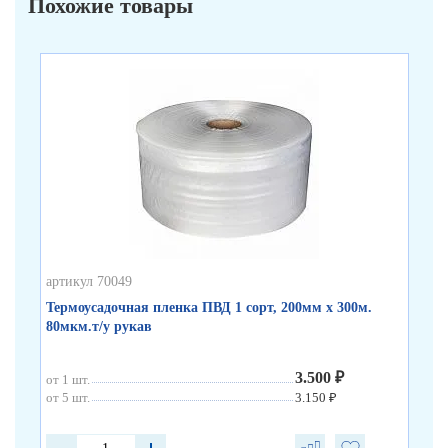
Похожие товары
артикул 70049
арт
Термоусадочная пленка ПВД 1 сорт, 200мм х 300м.
Те
80мкм.т/у рукав
80
3.500 ₽
от 1 шт.
от 
от 5 шт.
3.150 ₽
от 