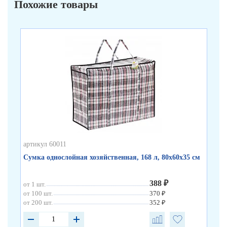
Похожие товары
артикул 60011
арт
Сумка однослойная хозяйственная, 168 л, 80х60х35 см
Су
388 ₽
от 1 шт.
от 
от 100 шт.
370 ₽
от 
от 200 шт.
352 ₽
от 