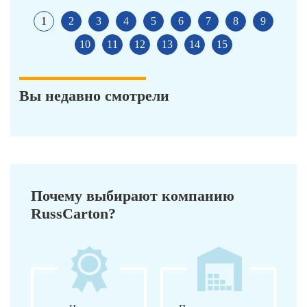
1
2
3
4
5
6
7
8
9
10
11
12
13
14
15
Вы недавно смотрели
Почему выбирают компанию
RussCarton?