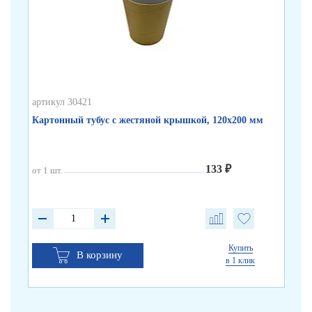
артикул 30421
арт
Картонный тубус с жестяной крышкой, 120х200 мм
Бе
133 ₽
от 1 шт.
от 
от 
от 
Купить
В корзину
в 1 клик