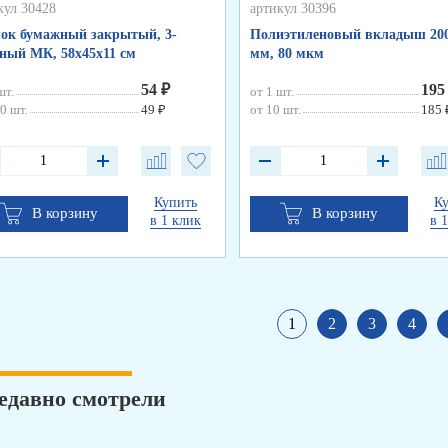
кул 30428
артикул 30396
ок бумажный закрытый, 3-
Полиэтиленовый вкладыш 200
ный МК, 58х45х11 см
мм, 80 мкм
54 ₽
195
шт.
от 1 шт.
0 шт.
49 ₽
от 10 шт.
185 
Купить
К
В корзину
В корзину
в 1 клик
в 
1
2
3
4
едавно смотрели