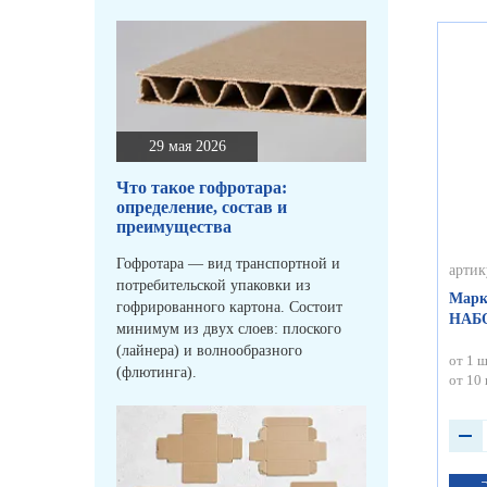
29 мая 2026
Что такое гофротара:
определение, состав и
преимущества
Гофротара — вид транспортной и
артик
потребительской упаковки из
Марк
гофрированного картона. Состоит
НАБО
минимум из двух слоев: плоского
(лайнера) и волнообразного
от 1 ш
(флютинга).
от 10 