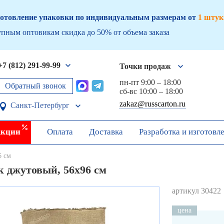
отовление упаковки по индивидуальным размерам от
1 штук
пным оптовикам скидка до 50% от объема заказа
+7 (812) 291-99-99
Точки продаж
пн-пт 9:00 – 18:00
Обратный звонок
сб-вс 10:00 – 18:00
zakaz@russcarton.ru
Санкт-Петербург
кции
Оплата
Доставка
Разработка и изготовл
6 см
 джутовый, 56х96 см
артикул 30422
цена