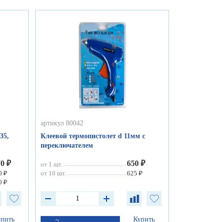
артикул 80042
35,
Клеевой термопистолет d 11мм с
переключателем
70 ₽
650 ₽
от 1 шт.
0 ₽
от 10 шт.
625 ₽
0 ₽
упить
Купить