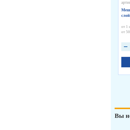
арти
Меш
слой
от 1 
от 50
Вы н