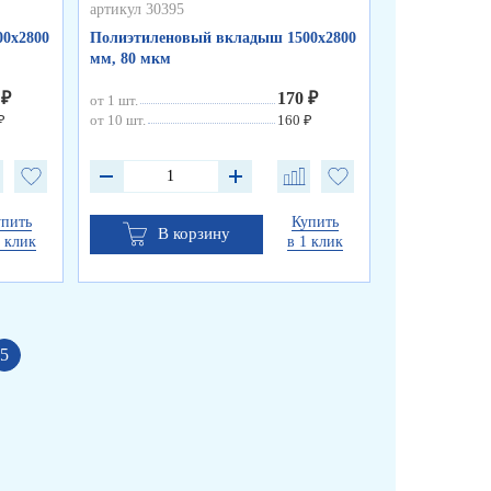
артикул 30395
артикул 30394
0х2800
Полиэтиленовый вкладыш 1500х2800
Биг-бэг мешо
мм, 80 мкм
открытый/ни
 ₽
170 ₽
от 1 шт.
от 1 шт.
₽
от 10 шт.
160 ₽
от 10 шт.
упить
Купить
В корзину
В к
1 клик
в 1 клик
5