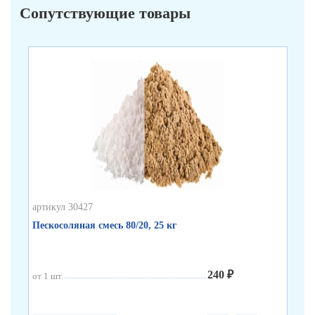
Сопутствующие товары
артикул 30427
арт
Пескосоляная смесь 80/20, 25 кг
Пл
33
240 ₽
от 1 шт.
от 
от 
от 