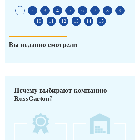
1
2
3
4
5
6
7
8
9
10
11
12
13
14
15
Вы недавно смотрели
Почему выбирают компанию
RussCarton?