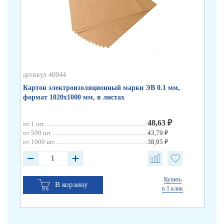
артикул 40044
арт
Картон электроизоляционный марки ЭВ 0.1 мм,
Ка
формат 1020х1000 мм, в листах
ли
48,63 ₽
от 1 шт.
от 
от 500 шт.
43,79 ₽
от 
от 1000 шт.
38,95 ₽
от 
Купить
В корзину
в 1 клик