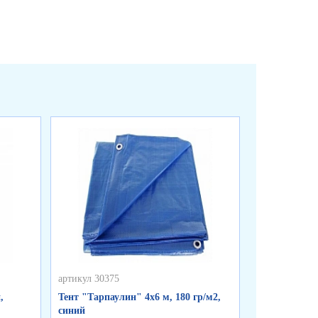
артикул 30375
артикул 30374
,
Тент "Тарпаулин" 4х6 м, 180 гр/м2,
Тент "Тарпау
синий
синий