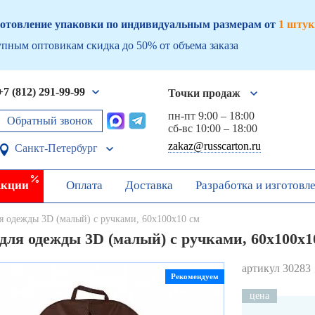
отовление упаковки по индивидуальным размерам от
1 штук
пным оптовикам скидка до 50% от объема заказа
+7 (812) 291-99-99
Точки продаж
пн-пт 9:00 – 18:00
Обратный звонок
сб-вс 10:00 – 18:00
zakaz@russcarton.ru
Санкт-Петербург
кции
Оплата
Доставка
Разработка и изготовл
я одежды 3D (малый) с ручками, 60х100х10 см
для одежды 3D (малый) с ручками, 60х100х1
артикул 30283
Рекомендуем
цена