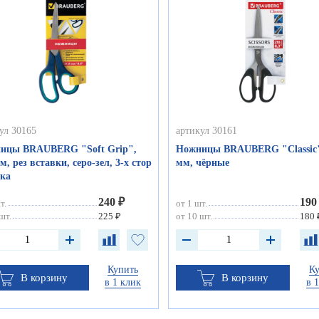
ул 30165
артикул 30161
ицы BRAUBERG "Soft Grip",
Ножницы BRAUBERG "Classic"
м, рез вставки, серо-зел, 3-х стор
мм, чёрные
чка
240 ₽
190
т.
от 1 шт.
шт.
225 ₽
от 10 шт.
180 
Купить
К
В корзину
В корзину
в 1 клик
в 