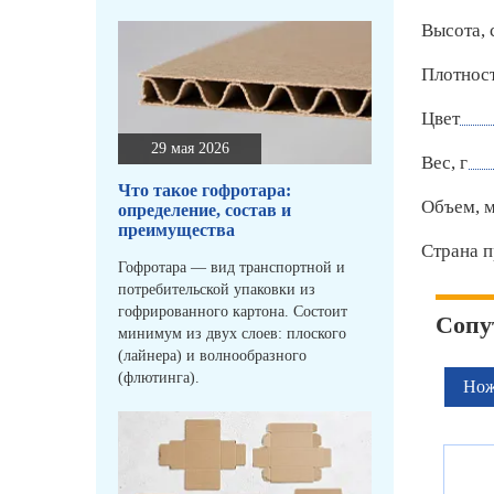
Высота, 
Плотност
Цвет
29 мая 2026
Вес, г
Что такое гофротара:
Объем, 
определение, состав и
преимущества
Страна п
Гофротара — вид транспортной и
потребительской упаковки из
гофрированного картона. Состоит
Сопу
минимум из двух слоев: плоского
(лайнера) и волнообразного
(флютинга).
Нож