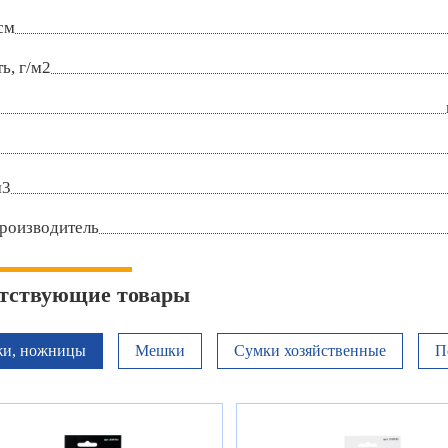
см
ь, г/м2
м3
роизводитель
тствующие товары
и, ножницы
Мешки
Сумки хозяйственные
П