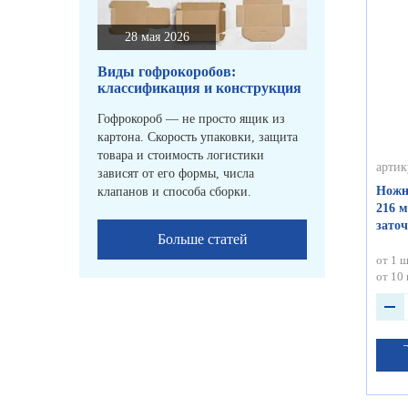
28 мая 2026
Виды гофрокоробов:
классификация и конструкция
Гофрокороб — не просто ящик из
картона. Скорость упаковки, защита
товара и стоимость логистики
артик
зависят от его формы, числа
Ножн
клапанов и способа сборки.
216 м
зато
Больше статей
от 1 ш
от 10 