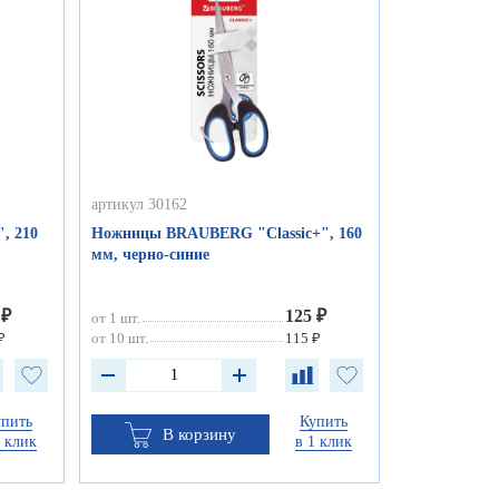
артикул 30162
, 210
Ножницы BRAUBERG "Classic+", 160
мм, черно-синие
 ₽
125 ₽
от 1 шт.
₽
от 10 шт.
115 ₽
упить
Купить
В корзину
1 клик
в 1 клик