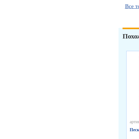
Все т
Похо
арти
Песк