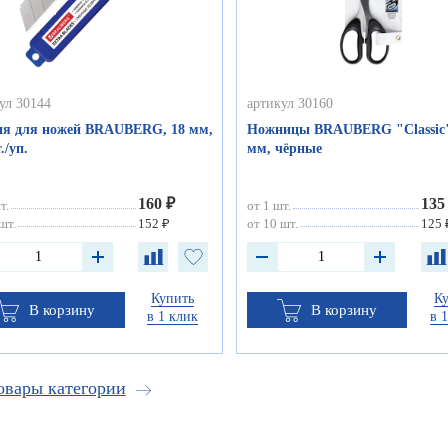
ул 30144
артикул 30160
ия для ножей BRAUBERG, 18 мм,
Ножницы BRAUBERG "Classic"
./уп.
мм, чёрные
160 ₽
135
т.
от 1 шт.
шт.
152 ₽
от 10 шт.
125 
Купить
К
В корзину
В корзину
в 1 клик
в 
овары категории