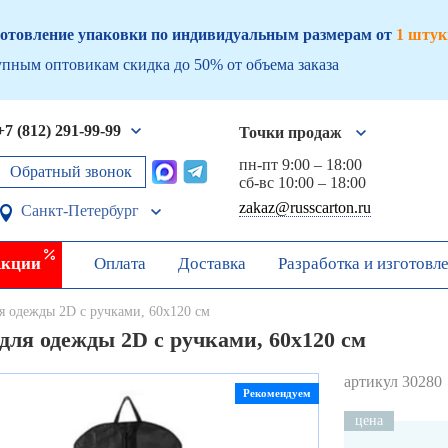
отовление упаковки по индивидуальным размерам от
1 штук
пным оптовикам скидка до 50% от объема заказа
+7 (812) 291-99-99
Точки продаж
пн-пт 9:00 – 18:00
Обратный звонок
сб-вс 10:00 – 18:00
zakaz@russcarton.ru
Санкт-Петербург
кции
Оплата
Доставка
Разработка и изготовл
я одежды 2D с ручками, 60х120 см
для одежды 2D с ручками, 60х120 см
артикул 30280
Рекомендуем
цена