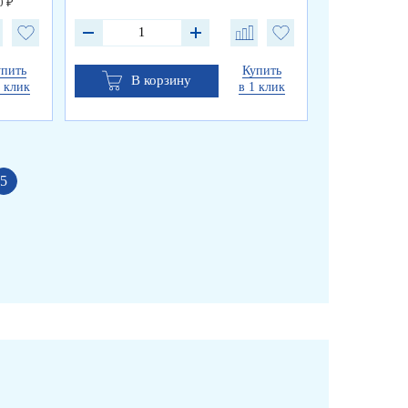
0 ₽
упить
Купить
В корзину
В к
1 клик
в 1 клик
5