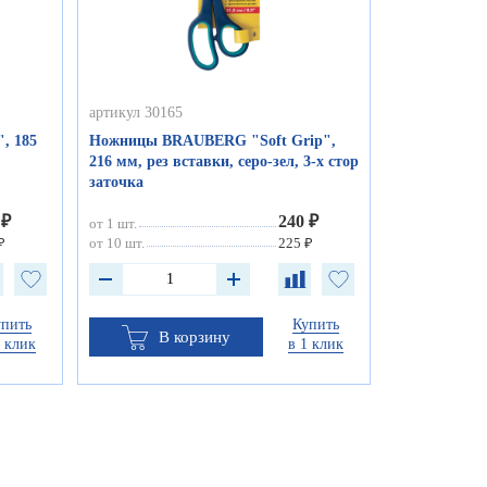
артикул 30165
, 185
Ножницы BRAUBERG "Soft Grip",
216 мм, рез вставки, серо-зел, 3-х стор
заточка
 ₽
240 ₽
от 1 шт.
₽
от 10 шт.
225 ₽
упить
Купить
В корзину
1 клик
в 1 клик