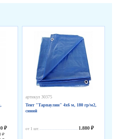
артикул 30375
артикул 30374
,
Тент "Тарпаулин" 4х6 м, 180 гр/м2,
Тент "Тарпау
синий
синий
10 ₽
1.880 ₽
от 1 шт.
от 1 шт.
0 ₽