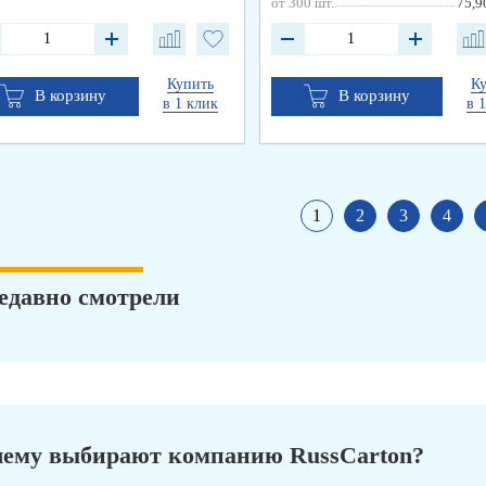
от 300 шт.
75,9
Купить
К
В корзину
В корзину
в 1 клик
в 
1
2
3
4
едавно смотрели
ему выбирают компанию RussCarton?