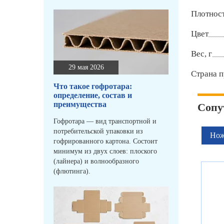
Плотност
Цвет
Вес, г
29 мая 2026
Страна п
Что такое гофротара:
определение, состав и
преимущества
Сопу
Гофротара — вид транспортной и
потребительской упаковки из
Нож
гофрированного картона. Состоит
минимум из двух слоев: плоского
(лайнера) и волнообразного
(флютинга).