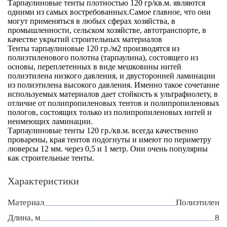
Тарпаулиновые тенты плотностью
120 гр/кв.м.
являются
одними из самых востребованных.Самое главное, что они
могут применяться в любых сферах хозяйства, в
промышленности, сельском хозяйстве, автотранспорте, в
качестве укрытий строительных материалов
Тенты тарпаулиновые
120 гр./м2
производятся из
полиэтиленового полотна (тарпаулина), состоящего из
основы, переплетенных в виде мешковины нитей
полиэтилена низкого давления, и двусторонней ламинации
из полиэтилена высокого давления. Именно такое сочетание
используемых материалов дает стойкость к ультрафиолету, в
отличие от полипропиленовых тентов и полипропиленовых
пологов, состоящих только из полипропиленовых нитей и
неимеющих ламинации.
Тарпаулиновые тенты
120 гр./кв.м
. всегда качественно
проварены, края тентов подогнуты и имеют по периметру
люверсы
12
мм. через
0,5
и
1
метр. Они очень популярны
как строительные тенты.
Характеристики
Материал
Полиэтилен
Длина, м
8