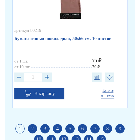
артикул 80219
арт
Бумага тишью шоколадная, 50х66 см, 10 листов
Бу
75 ₽
от 1 шт.
от 
от 10 шт.
70 ₽
от 
Купить
В корзину
в 1 клик
1
2
3
4
5
6
7
8
9
10
11
12
13
14
15