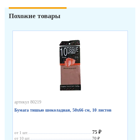
Похожие товары
артикул 80219
арт
Бумага тишью шоколадная, 50х66 см, 10 листов
Бу
75 ₽
от 1 шт.
от 
от 10 шт.
70 ₽
от 