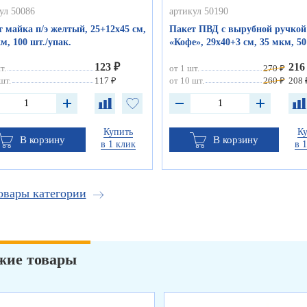
ул 50086
артикул 50190
 майка п/э желтый, 25+12х45 см,
Пакет ПВД с вырубной ручкой
м, 100 шт./упак.
«Кофе», 29х40+3 см, 35 мкм, 5
123 ₽
216
т.
от 1 шт.
270 ₽
шт.
117 ₽
от 10 шт.
260 ₽
208 
Купить
К
В корзину
В корзину
в 1 клик
в 
овары категории
жие товары