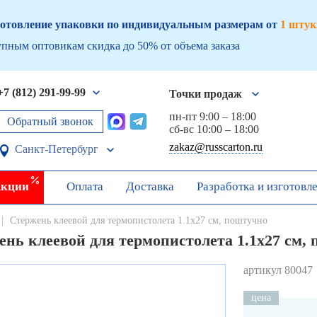
отовление упаковки по индивидуальным размерам от
1 штук
пным оптовикам скидка до 50% от объема заказа
+7 (812) 291-99-99
Точки продаж
пн-пт 9:00 – 18:00
Обратный звонок
сб-вс 10:00 – 18:00
zakaz@russcarton.ru
Санкт-Петербург
кции
Оплата
Доставка
Разработка и изготовл
Стержень клеевой для термопистолета 1.1х27 см, поштучно
ень клеевой для термопистолета 1.1х27 см,
артикул 80047
цена