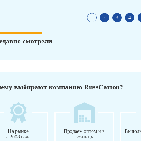
1
2
3
4
едавно смотрели
ему выбирают компанию RussCarton?
На рынке
Продаем оптом и в
Выполн
с 2008 года
розницу