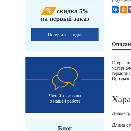
Поделитьс
скидка 5%
на первый заказ
Получить скидку
Описан
Стержень
материал
термопис
Прозрачны
Читайте отзывы
Хара
о нашей работе
Диаметр
Длина ст
Блог