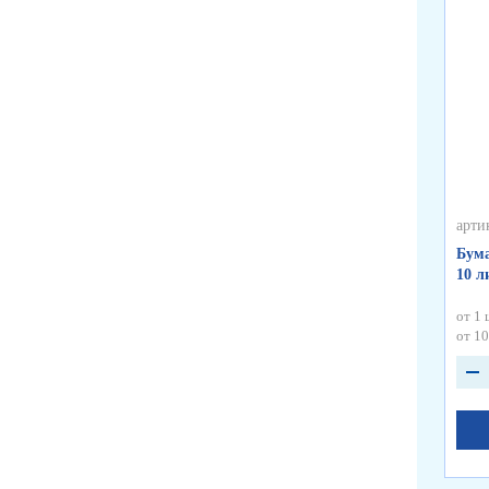
арти
Бума
10 л
от 1 
от 10