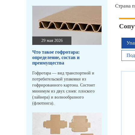
Страна п
Сопу
29 мая 2026
Упа
Что такое гофротара:
Под
определение, состав и
преимущества
Гофротара — вид транспортной и
потребительской упаковки из
гофрированного картона. Состоит
минимум из двух слоев: плоского
(лайнера) и волнообразного
(флютинга).