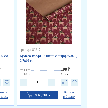
артикул 80217
артикул 80216
66 см,
Бумага крафт "Олени с шарфиком",
Бумага краф
0.7х10 м
0.7х10 м
₽
198 ₽
от 1 шт.
от 1 шт.
от 10 шт.
185 ₽
от 10 шт.
упить
Купить
В корзину
В к
1 клик
в 1 клик