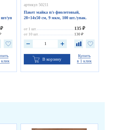
артикул 50211
Пакет майка п/э фиолетовый,
0 шт/уп
28+14х50 см, 9 мкм, 100 шт./упак.
 ₽
135 ₽
от 1 шт.
₽
от 10 шт.
130 ₽
упить
Купить
В корзину
1 клик
в 1 клик