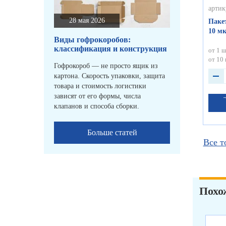
артик
28 мая 2026
Пакет
10 мк
Виды гофрокоробов:
классификация и конструкция
от 1 ш
от 10 
Гофрокороб — не просто ящик из
картона. Скорость упаковки, защита
товара и стоимость логистики
зависят от его формы, числа
клапанов и способа сборки.
Больше статей
Все т
Похо