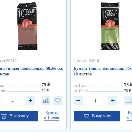
кул 80219
артикул 80218
га тишью шоколадная, 50х66 см,
Бумага тишью оливковая, 50х
истов
10 листов
75 ₽
75 
шт.
от 1 шт.
 шт.
70 ₽
от 10 шт.
70 ₽
Купить
К
В корзину
В корзину
в 1 клик
в 